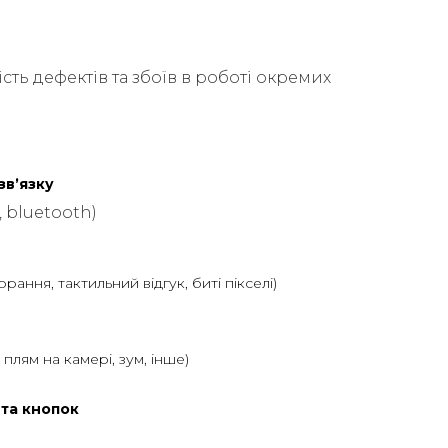
сть дефектів та збоїв в роботі окремих
звʼязку
, bluetooth)
горання, тактильний відгук, биті пікселі)
ь плям на камері, зум, інше)
 та кнопок