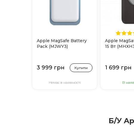
Apple MagSafe Battery
Apple MagSa
Pack (MJWY3)
15 Вт (MHXH3
3 999 грн
1 699 грн
Купити
Немає в наявності
В наяв
Б/У Ap