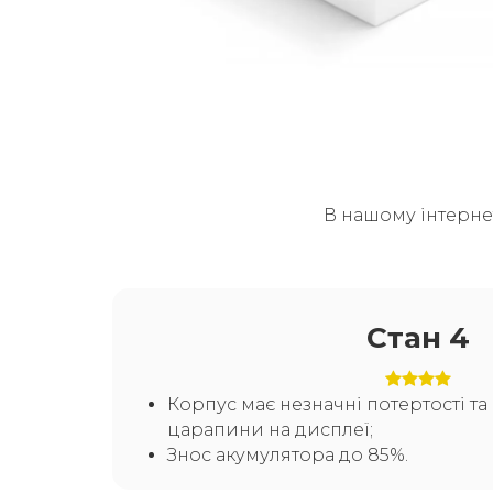
В нашому інтерне
Стан 4
Корпус має незначні потертості т
царапини на дисплеї;
Знос акумулятора до 85%.