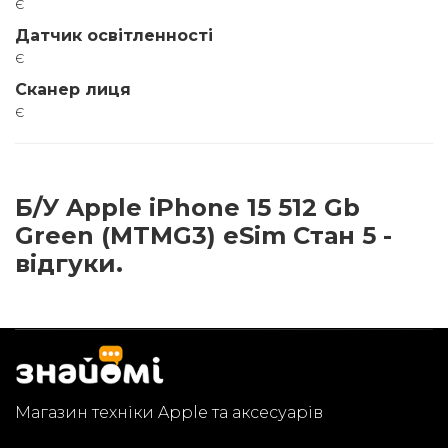
є
Датчик освітленності
є
Сканер лиця
є
Б/У Apple iPhone 15 512 Gb
Green (MTMG3) eSim Стан 5 -
відгуки.
Магазин техніки Apple та аксесуарів