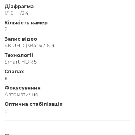
Діафрагма
f/1.6 + f/2.4
Кількість камер
2
Запис відео
4К UHD (3840x2160)
Технології
Smart HDR 5
Спалах
є
Фокусування
Автоматичне
Оптична стабілізація
є