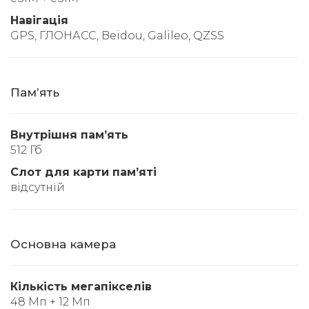
Навігація
GPS, ГЛОНАСС, Beidou, Galileo, QZSS
Памʼять
Внутрішня памʼять
512 Гб
Слот для карти памʼяті
відсутній
Основна камера
Кількість мегапікселів
48 Мп + 12 Мп