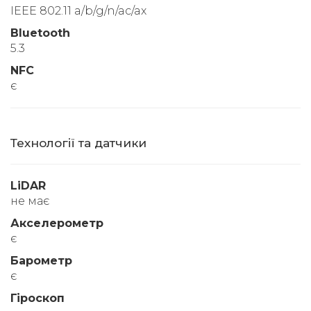
IEEE 802.11 a/b/g/n/ac/ax
Bluetooth
5.3
NFC
є
Технології та датчики
LiDAR
не має
Акселерометр
є
Барометр
є
Гіроскоп