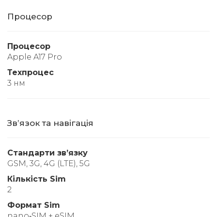
Процесор
Процесор
Apple A17 Pro
Техпроцес
3 нм
Звʼязок та навігація
Стандарти звʼязку
GSM, 3G, 4G (LTE), 5G
Кількість Sim
2
Формат Sim
nano‑SIM + eSIM