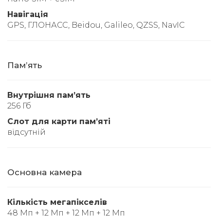
Навігація
GPS, ГЛОНАСС, Beidou, Galileo, QZSS, NavIC
Памʼять
Внутрішня памʼять
256 Гб
Слот для карти памʼяті
відсутній
Основна камера
Кількість мегапікселів
48 Мп + 12 Мп + 12 Мп + 12 Мп