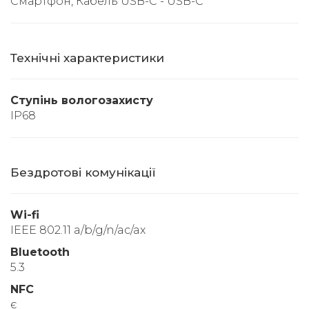
Смартфон, Кабель USB-C - USB-C
Технічні характеристики
Ступінь вологозахисту
IP68
Бездротові комунікації
Wi-fi
IEEE 802.11 a/b/g/n/ac/ax
Bluetooth
5.3
NFC
є