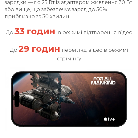
зарядки — до 25 Вт із адаптером живлення 30 Вт
або вище, що забезпечує заряд до 50%
приблизно за 30 хвилин.
33 годин
До
в режимі відтворення відео
29 годин
До
перегляд відео в режимі
стрімінгу