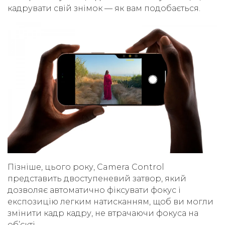
кадрувати свій знімок — як вам подобається.
Пізніше, цього року, Camera Control
представить двоступеневий затвор, який
дозволяє автоматично фіксувати фокус і
експозицію легким натисканням, щоб ви могли
змінити кадр кадру, не втрачаючи фокуса на
об’єкті.