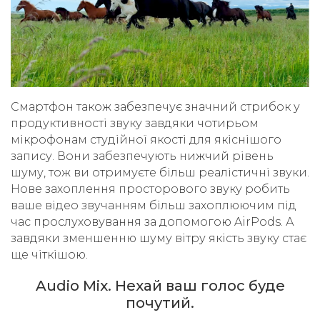
Смартфон також забезпечує значний стрибок у
продуктивності звуку завдяки чотирьом
мікрофонам студійної якості для якіснішого
запису. Вони забезпечують нижчий рівень
шуму, тож ви отримуєте більш реалістичні звуки.
Нове захоплення просторового звуку робить
ваше відео звучанням більш захоплюючим під
час прослуховування за допомогою AirPods. А
завдяки зменшенню шуму вітру якість звуку стає
ще чіткішою.
Audio Mix. Нехай ваш голос буде
почутий.