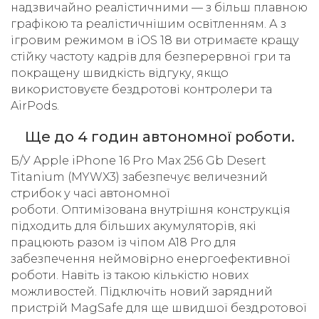
надзвичайно реалістичними — з більш плавною
графікою та реалістичнішим освітленням. А з
ігровим режимом в iOS 18 ви отримаєте кращу
стійку частоту кадрів для безперервної гри та
покращену швидкість відгуку, якщо
використовуєте бездротові контролери та
AirPods.
Ще до 4 годин автономної роботи.
Б/У Apple iPhone 16 Pro Max 256 Gb Desert
Titanium (MYWX3) забезпечує величезний
стрибок у часі автономної
роботи. Оптимізована внутрішня конструкція
підходить для більших акумуляторів, які
працюють разом із чіпом A18 Pro для
забезпечення неймовірно енергоефективної
роботи. Навіть із такою кількістю нових
можливостей. Підключіть новий зарядний
пристрій MagSafe для ще швидшої бездротової