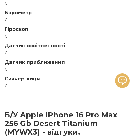
є
Барометр
є
Гіроскоп
є
Датчик освітленності
є
Датчик приближення
є
Сканер лиця
є
Б/У Apple iPhone 16 Pro Max
256 Gb Desert Titanium
(MYWX3) - відгуки.