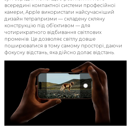
всередині компактної системи професійної
камери, Apple використали найсучасніший
дизайн тетрапризми — складену скляну
конструкцію під об’єктивом — для
чотирикратного відбивання світлових
променів. Це дозволяє світлу довше
поширюватися в тому самому просторі, даючи
фокусну відстань, яка дійсно долає відстань.