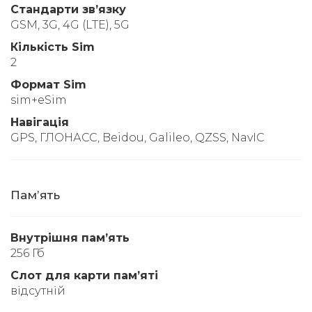
Стандарти звʼязку
GSM, 3G, 4G (LTE), 5G
Кількість Sim
2
Формат Sim
sim+eSim
Навігація
GPS, ГЛОНАСС, Beidou, Galileo, QZSS, NavIC
Памʼять
Внутрішня памʼять
256 Гб
Слот для карти памʼяті
відсутній