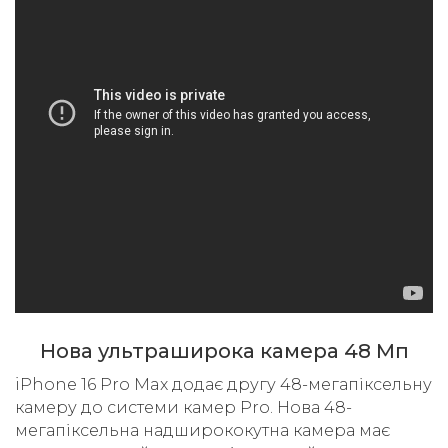
Нова ультраширока камера 48 Мп
iPhone 16 Pro Max додає другу 48-мегапіксельну
камеру до системи камер Pro. Нова 48-
мегапіксельна надширококутна камера має