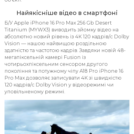
Найякісніше відео в смартфоні
Б/У Apple iPhone 16 Pro Max 256 Gb Desert
Titanium (MYWX3) виводить зйомку відео на
абсолютно новий рівень із 4K 120 кадрів/с Dolby
Vision — нашою найвищою роздільною
здатністю та частотою кадрів. Завдяки новій 48-
мегапіксельній камері Fusion із
чотирьохпіксельним сенсором другого
покоління та потужному чіпу A18 Pro iPhone 16
Pro Max дозволяє записувати 4K зі швидкістю
120 кадрів/с Dolby Vision у відеорежимі чи
уповільненому режимі.