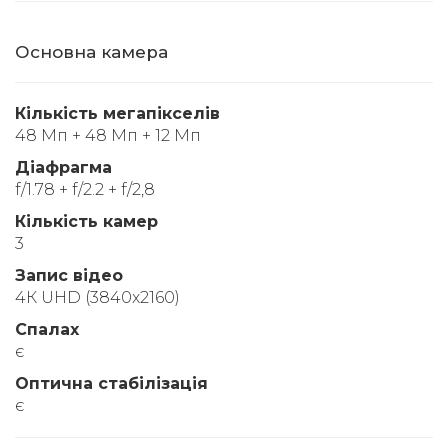
Основна камера
Кількість мегапікселів
48 Мп + 48 Мп + 12 Мп
Діафрагма
f/1.78 + f/2.2 + f/2,8
Кількість камер
3
Запис відео
4К UHD (3840x2160)
Спалах
є
Оптична стабілізація
є