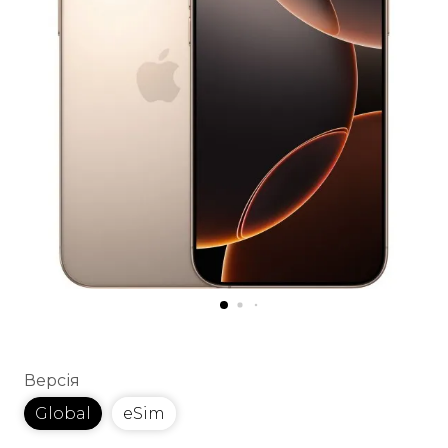
Версія
Global
eSim