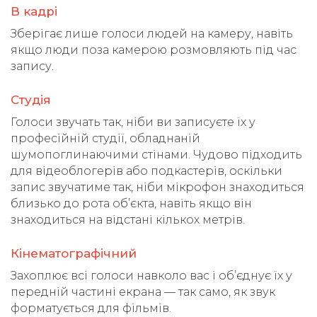
В кадрі
Зберігає лише голоси людей на камеру, навіть
якщо люди поза камерою розмовляють під час
запису.
Студія
Голоси звучать так, ніби ви записуєте їх у
професійній студії, обладнаній
шумопоглинаючими стінами. Чудово підходить
для відеоблогерів або подкастерів, оскільки
запис звучатиме так, ніби мікрофон знаходиться
близько до рота об’єкта, навіть якщо він
знаходиться на відстані кількох метрів.
Кінематографічний
Захоплює всі голоси навколо вас і об’єднує їх у
передній частині екрана — так само, як звук
форматується для фільмів.