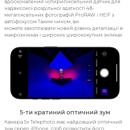
вдосконалений чотирипіксельний датчик для
надвисокої роздільної здатності 48-
мегапіксельних фотографій ProRAW і HEIF з
автофокусом.Таким чином, ви
можете захоплювати новий рівень деталізації в
макрознімках і широких ширококутних знімках.
5-ти кратиний оптичний зум
Камера 5x Telephoto має найдовший оптичний
зум серед iPhone. Щоб розмістити його