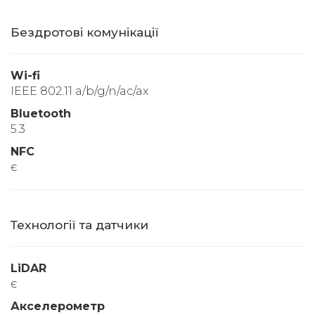
Бездротові комунікації
Wi-fi
IEEE 802.11 a/b/g/n/ac/ax
Bluetooth
5.3
NFC
є
Технології та датчики
LiDAR
є
Акселерометр