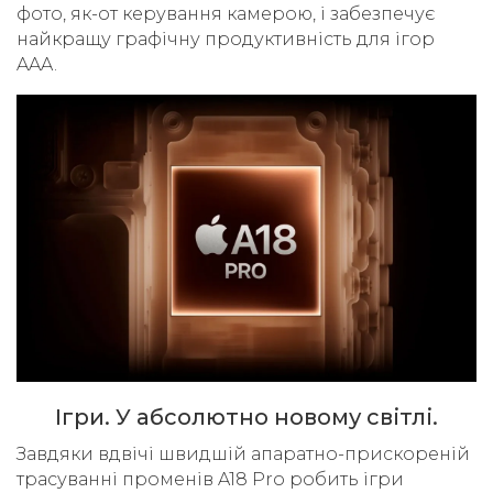
фото, як-от керування камерою, і забезпечує
найкращу графічну продуктивність для ігор
AAA.
Ігри. У абсолютно новому світлі.
Завдяки вдвічі швидшій апаратно-прискореній
трасуванні променів A18 Pro робить ігри