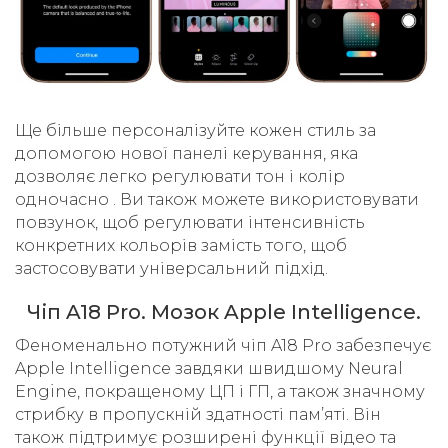
Ще більше персоналізуйте кожен стиль за
допомогою нової панелі керування, яка
дозволяє легко регулювати тон і колір
одночасно . Ви також можете використовувати
повзунок, щоб регулювати інтенсивність
конкретних кольорів замість того, щоб
застосовувати універсальний підхід.
Чіп A18 Pro. Мозок Apple Intelligence.
Феноменально потужний чіп A18 Pro забезпечує
Apple Intelligence завдяки швидшому Neural
Engine, покращеному ЦП і ГП, а також значному
стрибку в пропускній здатності пам’яті. Він
також підтримує розширені функції відео та