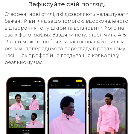
Зафіксуйте свій погляд.
Cтворені нові стилі, які дозволяють налаштувати
бажаний вигляд за допомогою вдосконаленого
відтворення тону шкіри та встановити його на
своїх фотографіях. Завдяки потужності чипа A18
Pro ви можете побачити застосований стиль у
режимі попереднього перегляду в реальному
часі — як професійне градування кольорів у
реальному часі.