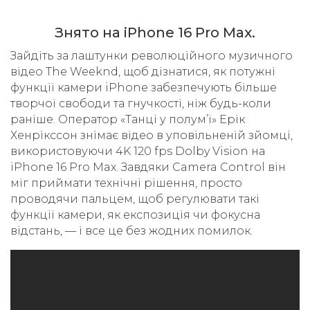
Знято на iPhone 16 Pro Max.
Зайдіть за лаштунки революційного музичного
відео The Weeknd, щоб дізнатися, як потужні
функції камери iPhone забезпечують більше
творчої свободи та гнучкості, ніж будь-коли
раніше. Оператор «Танці у полум’ї» Ерік
Хенрікссон знімає відео в уповільненій зйомці,
використовуючи 4K 120 fps Dolby Vision на
iPhone 16 Pro Max. Завдяки Camera Control він
міг приймати технічні рішення, просто
проводячи пальцем, щоб регулювати такі
функції камери, як експозиція чи фокусна
відстань, — і все це без жодних помилок.