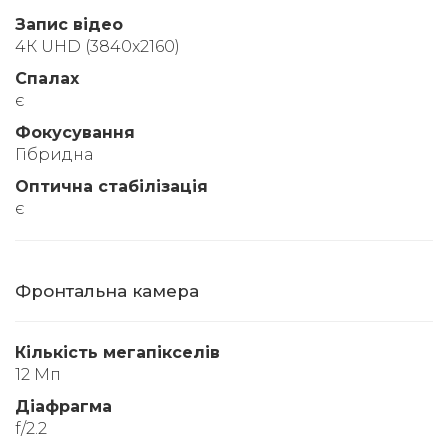
Запис відео
4К UHD (3840x2160)
Спалах
є
Фокусування
Гібридна
Оптична стабілізація
є
Фронтальна камера
Кількість мегапікселів
12 Мп
Діафрагма
f/2.2