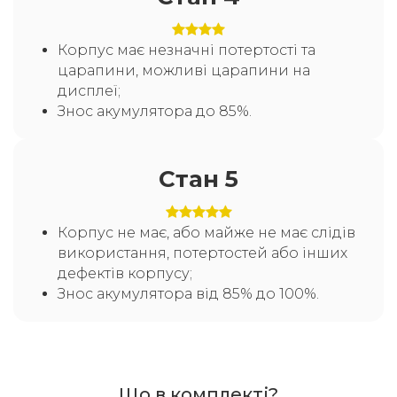
Корпус має незначні потертості та
царапини, можливі царапини на
дисплеї;
Знос акумулятора до 85%.
Стан 5
Корпус не має, або майже не має слідів
використання, потертостей або інших
дефектів корпусу;
Знос акумулятора від 85% до 100%.
Що в комплекті?