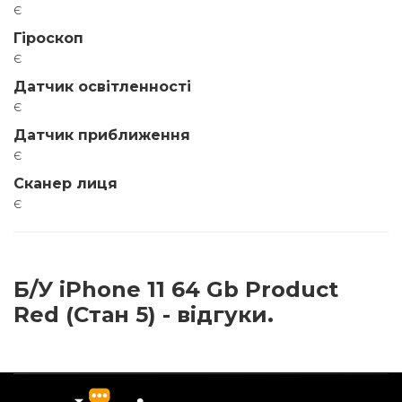
є
Гіроскоп
є
Датчик освітленності
є
Датчик приближення
є
Сканер лиця
є
Б/У iPhone 11 64 Gb Product
Red (Стан 5) - відгуки.