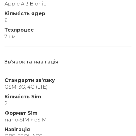
Apple A13 Bionic
Кількість ядер
6
Техпроцес
7 нм
Звʼязок та навігація
Стандарти звʼязку
GSM, 3G, 4G (LTE)
Кількість Sim
2
Формат Sim
nano‑SIM + eSIM
Навігація