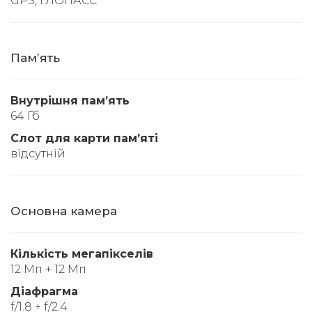
GPS, ГЛОНАСС
Памʼять
Внутрішня памʼять
64 Гб
Слот для карти памʼяті
відсутній
Основна камера
Кількість мегапікселів
12 Мп + 12 Мп
Діафрагма
f/1.8 + f/2.4