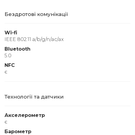
Бездротові комунікації
Wi-fi
IEEE 802.11 a/b/g/n/ac/ax
Bluetooth
5.0
NFC
є
Технології та датчики
Акселерометр
є
Барометр