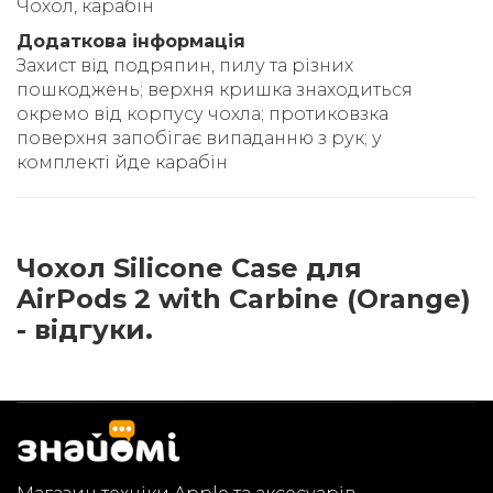
Чохол, карабін
Додаткова інформація
Захист від подряпин, пилу та різних
пошкоджень; верхня кришка знаходиться
окремо від корпусу чохла; протиковзка
поверхня запобігає випаданню з рук; у
комплекті йде карабін
Чохол Silicone Case для
AirPods 2 with Carbine (Orange)
- відгуки.