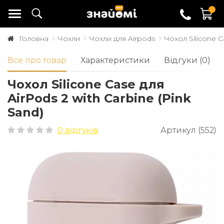
0
Головна
Чохли
Чохли для Airpods
Чохол Silicone C
Все про товар
Характеристики
Відгуки (0)
Чохол Silicone Case для
AirPods 2 with Carbine (Pink
Sand)
0 відгуків
Артикул (552)