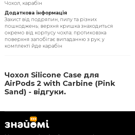
Чохол, карабін
Додаткова інформація
Захист від подряпин, пилу та різних
пошкоджень; верхня кришка знаходиться
окремо від корпусу чохла; протиковзка
поверхня запобігає випаданню з рук; у
комплекті йде карабін
Чохол Silicone Case для
AirPods 2 with Carbine (Pink
Sand) - відгуки.