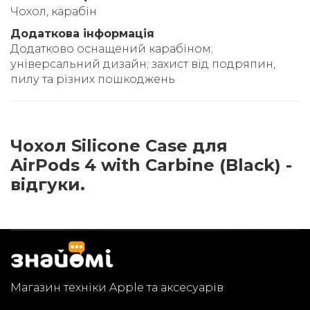
Чохол, карабін
Додаткова інформація
Додатково оснащений карабіном;
універсальний дизайн; захист від подряпин,
пилу та різних пошкоджень
Чохол Silicone Case для
AirPods 4 with Carbine (Black) -
відгуки.
Магазин техніки Apple та аксесуарів