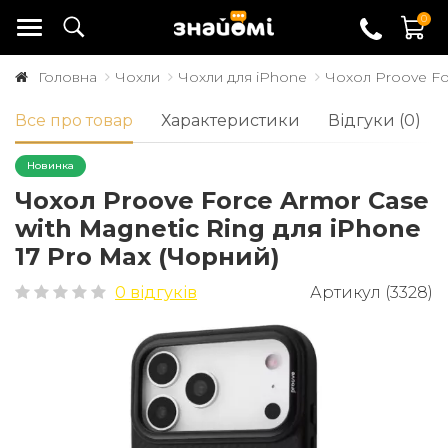
0
Головна
Чохли
Чохли для iPhone
Чохол Proove Fo
Все про товар
Характеристики
Відгуки (0)
Новинка
Чохол Proove Force Armor Case
with Magnetic Ring для iPhone
17 Pro Max (Чорний)
0 відгуків
Артикул (3328)