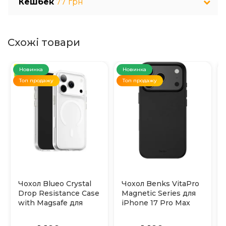
Кешбек
77 грн
Схожі товари
Новинка
Новинка
Топ продажу
Топ продажу
Чохол Blueo Crystal
Чохол Benks VitaPro
Drop Resistance Case
Magnetic Series для
with Magsafe для
iPhone 17 Pro Max
iPhone 17 Pro Max
(Black)
(Прозорий)