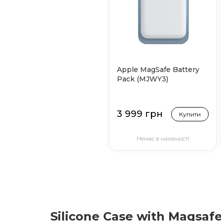
Apple MagSafe Battery
Pack (MJWY3)
3 999 грн
Купити
Немає в наявності
Silicone Case with Magsaf