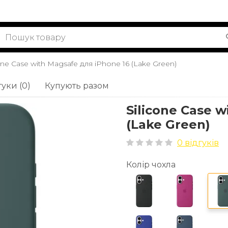
cone Case with Magsafe для iPhone 16 (Lake Green)
гуки (0)
Купують разом
Silicone Case 
(Lake Green)
0 відгуків
Колір чохла