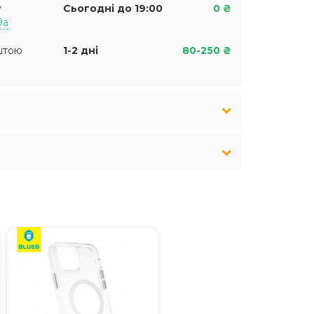
у
Сьогодні до 19:00
0 ₴
9а
штою
1-2 дні
80-250 ₴