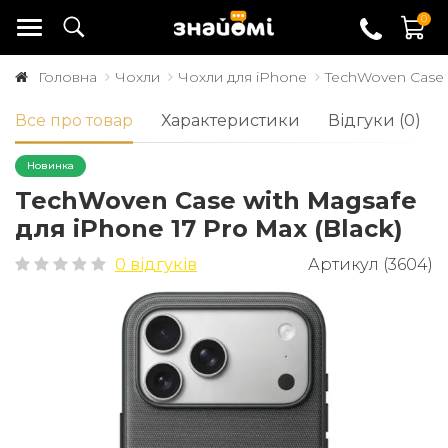
0
Головна
Чохли
Чохли для iPhone
TechWoven Case w
Все про товар
Характеристики
Відгуки (0)
Новинка
TechWoven Case with Magsafe
для iPhone 17 Pro Max (Black)
0 відгуків
Артикул (3604)