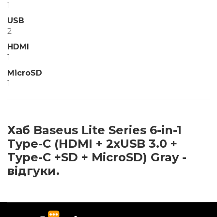
1
USB
2
HDMI
1
MicroSD
1
Хаб Baseus Lite Series 6-in-1
Type-C (HDMI + 2xUSB 3.0 +
Type-C +SD + MicroSD) Gray -
відгуки.