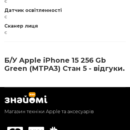
є
Датчик освітленності
є
Сканер лиця
є
Б/У Apple iPhone 15 256 Gb
Green (MTPA3) Стан 5 - відгуки.
Магазин техніки Apple та аксесуарів