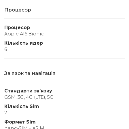
Процесор
Процесор
Apple A16 Bionic
Кількість ядер
6
Звʼязок та навігація
Стандарти звʼязку
GSM, 3G, 4G (LTE), 5G
Кількість Sim
2
Формат Sim
nano‑SIM + eSIM