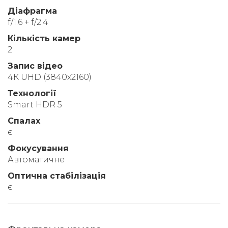
Діафрагма
f/1.6 + f/2.4
Кількість камер
2
Запис відео
4К UHD (3840x2160)
Технології
Smart HDR 5
Спалах
є
Фокусування
Автоматичне
Оптична стабілізація
є