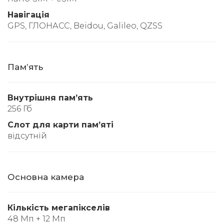
Навігація
GPS, ГЛОНАСС, Beidou, Galileo, QZSS
Памʼять
Внутрішня памʼять
256 Гб
Слот для карти памʼяті
відсутній
Основна камера
Кількість мегапікселів
48 Мп + 12 Мп