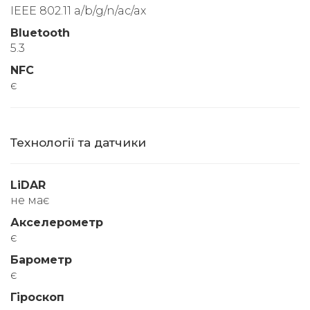
IEEE 802.11 a/b/g/n/ac/ax
Bluetooth
5.3
NFC
є
Технології та датчики
LiDAR
не має
Акселерометр
є
Барометр
є
Гіроскоп