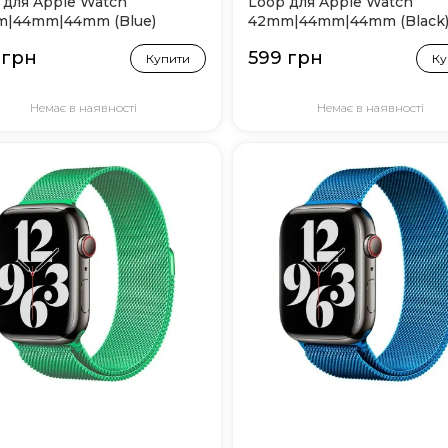
 для Apple Watch
Loop для Apple Watch
|44mm|44mm (Blue)
42mm|44mm|44mm (Black
 грн
599 грн
Купити
Ку
Немає в наявності
Немає в наявності