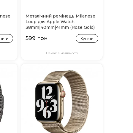
anese
Металічний ремінець Milanese
Loop для Apple Watch
38mm|40mm|41mm (Rose Gold)
599 грн
пити
Купити
Немає в наявності