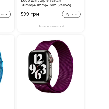
Loop для Apple Watch
)
38mm|40mm|41mm (Yellow)
599 грн
пити
Купити
Немає в наявності