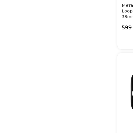
Мета
Loop
38mm
599