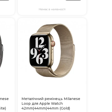
Немає в наявності
anese
Металічний ремінець Milanese
Loop для Apple Watch
te)
42mm|44mm|44mm (Gold)