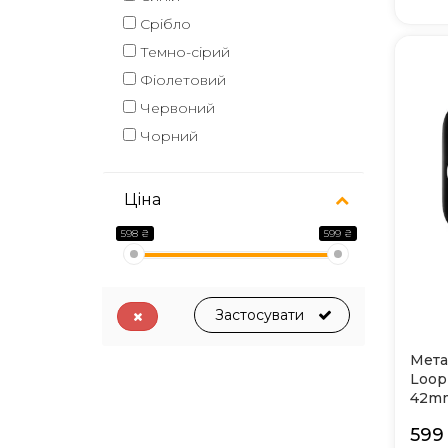
Срібло
Темно-сірий
Фіолетовий
Червоний
Чорний
Ціна
598 ₴
599 ₴
Застосувати
Мета
Loop
42mm
599