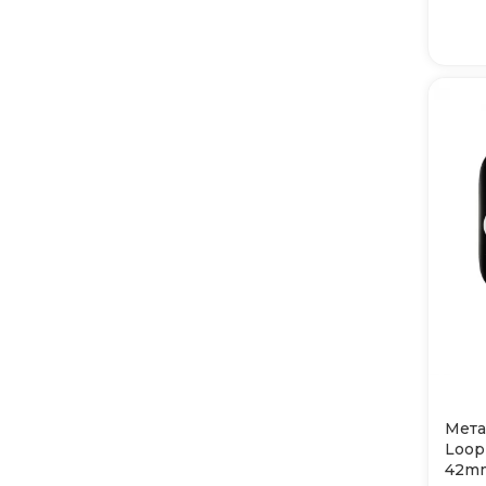
Мета
Loop
42mm