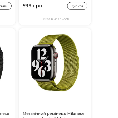
599 грн
пити
Купити
Немає в наявності
anese
Металічний ремінець Milanese