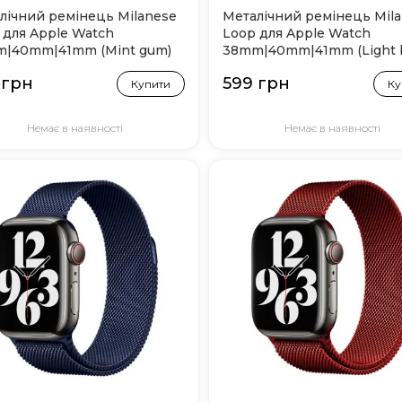
лічний ремінець Milanese
Металічний ремінець Mil
 для Apple Watch
Loop для Apple Watch
|40mm|41mm (Mint gum)
38mm|40mm|41mm (Light b
 грн
599 грн
Купити
Ку
Немає в наявності
Немає в наявності