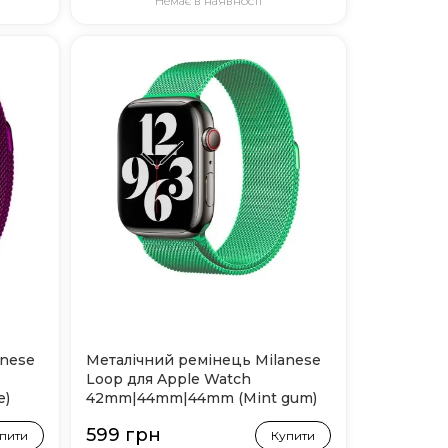
Немає в наявності
anese
Металічний ремінець Milanese
Loop для Apple Watch
e)
42mm|44mm|44mm (Mint gum)
599 грн
пити
Купити