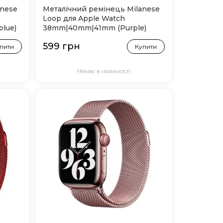
anese
Металічний ремінець Milanese
Loop для Apple Watch
lue)
38mm|40mm|41mm (Purple)
599 грн
пити
Купити
Немає в наявності