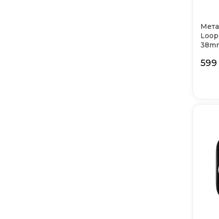
Мета
Loop
38mm
599