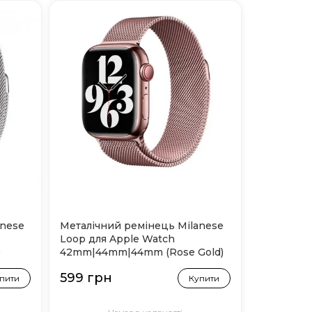
anese
Металічний ремінець Milanese
Loop для Apple Watch
)
42mm|44mm|44mm (Rose Gold)
599 грн
пити
Купити