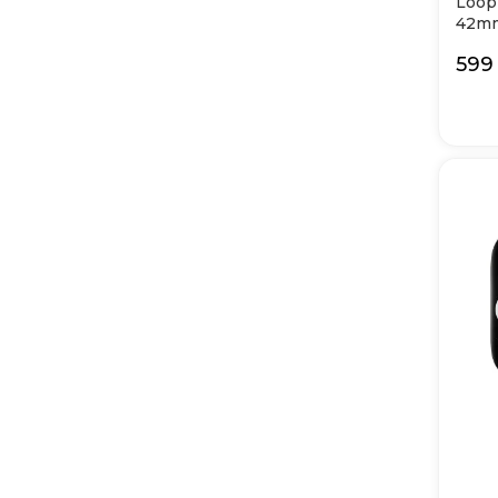
Loop
42mm
599