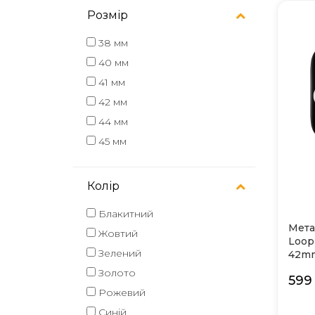
Розмір
38 мм
40 мм
41 мм
42 мм
44 мм
45 мм
Колір
Блакитний
Мета
Жовтий
Loop
Зелений
42mm
Золото
599
Рожевий
Синій