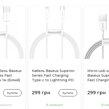
абель Baseus
Кабель Baseus Superior
Micro-usb 
es Fast
Series Fast Charging
Baseus Supe
 1м (Білий)
Type-c to Lightning PD
Fast Chargi
20W 1м (Білий)
(Білий)
299 грн
299 грн
Купити
Купити
аявності
В наявності
В на