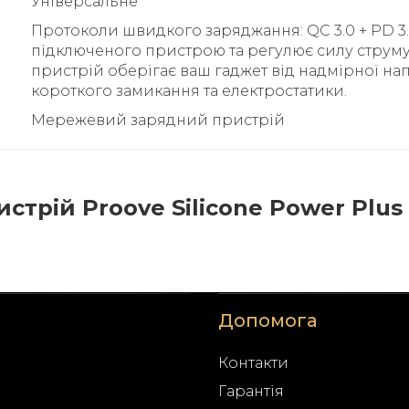
Універсальне
Протоколи швидкого заряджання: QC 3.0 + PD 3.
підключеного пристрою та регулює силу струму
пристрій оберігає ваш гаджет від надмірної нап
короткого замикання та електростатики.
Мережевий зарядний пристрій
рій Proove Silicone Power Plus 
Допомога
Контакти
Гарантія