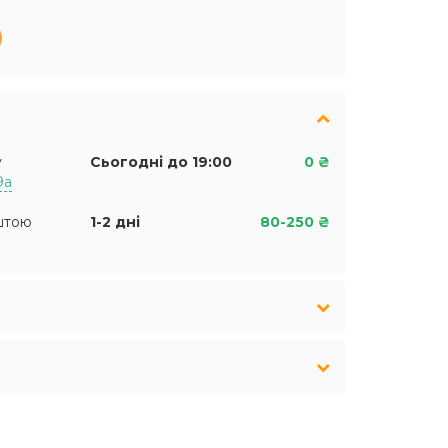
у
Сьогодні до 19:00
0 ₴
9а
штою
1-2 дні
80-250 ₴