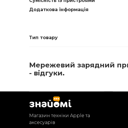
Сумісність із пристроями
Додаткова інформація
Тип товару
Мережевий зарядний прист
- відгуки.
Магазин техніки Apple та
аксесуарів