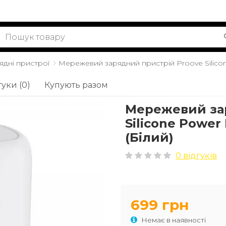
ядні пристрої
Мережевий зарядний пристрій Proove Silicon
гуки (0)
Купують разом
Мережевий за
Silicone Power
(Білий)
0 відгуків
699 грн
Немає в наявності