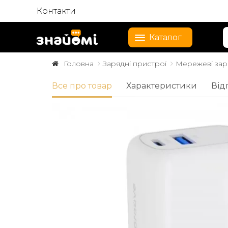
Контакти
Каталог
Головна
Зарядні пристрої
Мережеві зар
Все про товар
Характеристики
Від