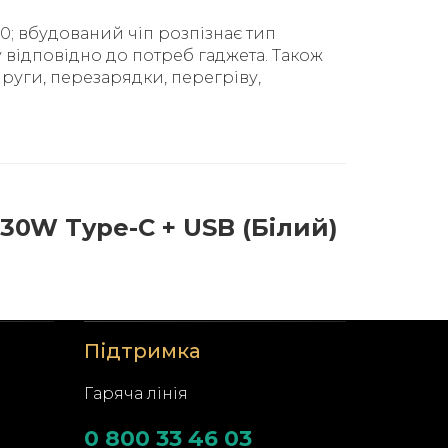
0; вбудований чіп розпізнає тип
 відповідно до потреб гаджета. Також
руги, перезарядки, перегріву,
30W Type-C + USB (Білий)
Підтримка
Гаряча лінія
0 800 33 46 03