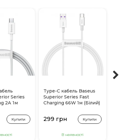
кабель
Type-C кабель Baseus
Кабель Ba
rior Series
Superior Series Fast
Series Fas
ng 2А 1м
Charging 66W 1м (Білий)
Type-C to
1м (White)
299 грн
399 грн
Купити
Купити
явності
В наявності
В н