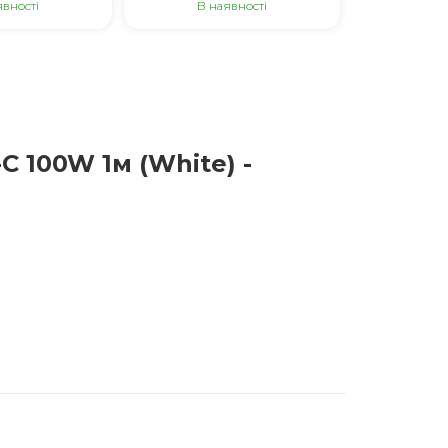
явності
В наявності
Немає 
C 100W 1м (White) -