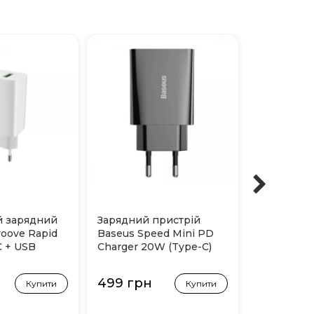
 зарядний
Зарядний пристрій
Мережеви
roove Rapid
Baseus Speed Mini PD
пристрій P
 + USB
Charger 20W (Type-C)
Power Plu
Чорний
+ USB (Біл
499 грн
699 грн
Купити
Купити