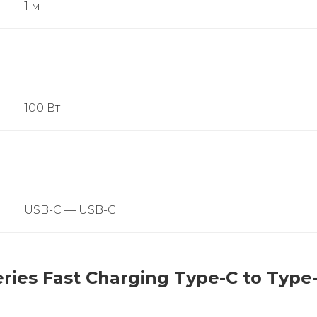
1 м
100 Вт
USB-C — USB-C
ies Fast Charging Type-C to Type-