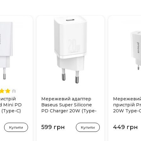
(1)
истрій
Мережевий адаптер
Мережевий
d Mini PD
Baseus Super Silicone
пристрій P
 (Type-C)
PD Charger 20W (Type-
20W Type-C
C) Білий
(Білий)
599 грн
449 грн
Купити
Купити