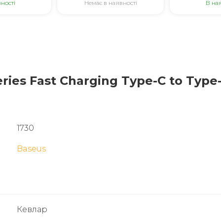
ності
Немає в наявності
В на
ies Fast Charging Type-C to Type-
1730
Baseus
Кевлар