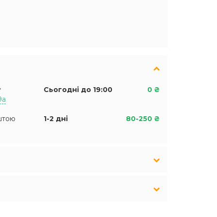
у
Сьогодні до 19:00
0 ₴
9а
штою
1-2 дні
80-250 ₴