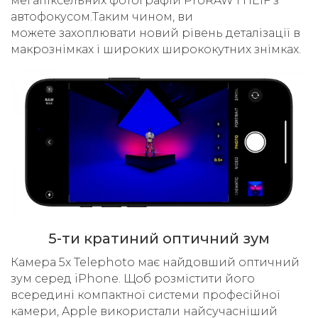
мегапіксельних фотографій ProRAW і HEIF з
автофокусом.Таким чином, ви
можете захоплювати новий рівень деталізації в
макрознімках і широких ширококутних знімках.
5-ти кратиний оптичний зум
Камера 5x Telephoto має найдовший оптичний
зум серед iPhone. Щоб розмістити його
всередині компактної системи професійної
камери, Apple використали найсучасніший