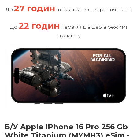
27 годин
До
в режимі відтворення відео
22 годин
До
перегляд відео в режимі
стрімінгу
Б/У Apple iPhone 16 Pro 256 Gb
White Titanium (MYMH3) eSim -