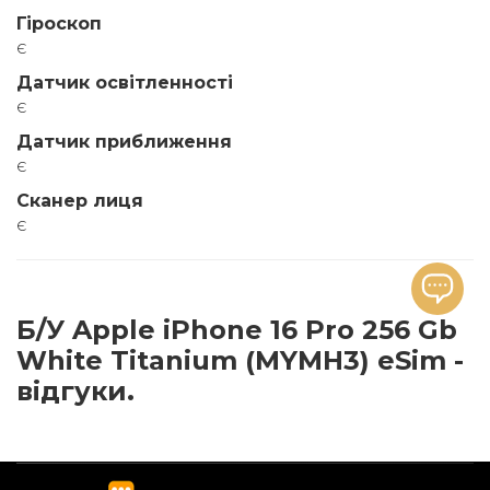
Гіроскоп
є
Датчик освітленності
є
Датчик приближення
є
Сканер лиця
є
Б/У Apple iPhone 16 Pro 256 Gb
White Titanium (MYMH3) eSim -
відгуки.