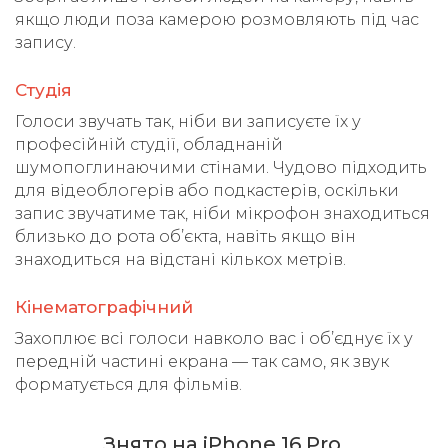
якщо люди поза камерою розмовляють під час
запису.
Студія
Голоси звучать так, ніби ви записуєте їх у
професійній студії, обладнаній
шумопоглинаючими стінами. Чудово підходить
для відеоблогерів або подкастерів, оскільки
запис звучатиме так, ніби мікрофон знаходиться
близько до рота об’єкта, навіть якщо він
знаходиться на відстані кількох метрів.
Кінематографічний
Захоплює всі голоси навколо вас і об’єднує їх у
передній частині екрана — так само, як звук
форматується для фільмів.
Знято на iPhone 16 Pro.