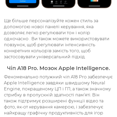
Ще більше персоналізуйте кожен стиль за
допомогою нової панелі керування, яка
дозволяє легко регулювати тон і колір
одночасно . Ви також можете використовувати
повзунок, щоб регулювати інтенсивність
конкретних кольорів замість того, щоб
застосовувати універсальний підхід.
Чіп A18 Pro. Мозок Apple Intelligence.
Феноменально потужний чіп A18 Pro забезпечує
Apple Intelligence завдяки швидшому Neural
Engine, покращеному ЦП і ГП, а також значному
стрибку в пропускній здатності пам’яті. Він
також підтримує розширені функції відео та
фото, як-от керування камерою, і забезпечує
найкращу графічну продуктивність для ігор