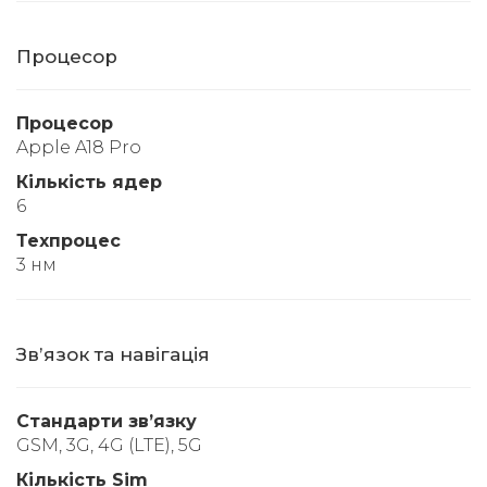
Процесор
Процесор
Apple A18 Pro
Кількість ядер
6
Техпроцес
3 нм
Звʼязок та навігація
Стандарти звʼязку
GSM, 3G, 4G (LTE), 5G
Кількість Sim