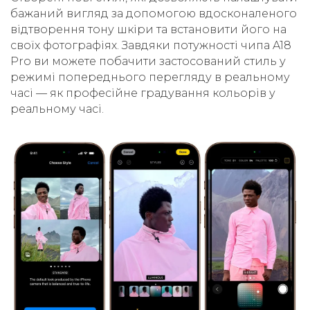
бажаний вигляд за допомогою вдосконаленого
відтворення тону шкіри та встановити його на
своїх фотографіях. Завдяки потужності чипа A18
Pro ви можете побачити застосований стиль у
режимі попереднього перегляду в реальному
часі — як професійне градування кольорів у
реальному часі.