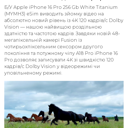
Б/У Apple iPhone 16 Pro 256 Gb White Titanium
(MYMH3) eSim виводить зйомку відео на
абсолютно новий рівень із 4K 120 кадрів/с Dolby
Vision — нашою найвищою роздільною
здатністю та частотою кадрів. Завдяки новій 48-
мегапіксельній камері Fusion із
чотирьохпіксельним сенсором другого
покоління та потужному чіпу A18 Pro iPhone 16
Pro дозволяє записувати 4K зі швидкістю 120
кадрів/с Dolby Vision у відеорежимі чи
уповільненому режимі.