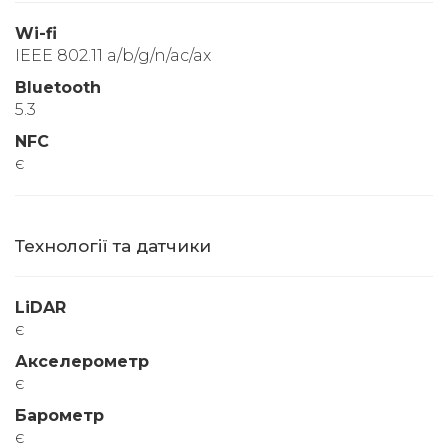
Wi-fi
IEEE 802.11 a/b/g/n/ac/ax
Bluetooth
5.3
NFC
є
Технології та датчики
LiDAR
є
Акселерометр
є
Барометр
є