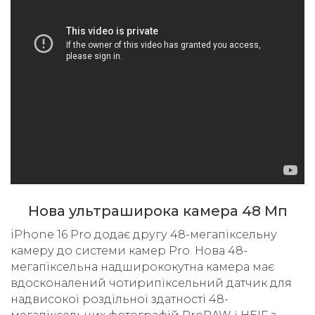
Нова ультраширока камера 48 Мп
iPhone 16 Pro додає другу 48-мегапіксельну
камеру до системи камер Pro. Нова 48-
мегапіксельна надширококутна камера має
вдосконалений чотирипіксельний датчик для
надвисокої роздільної здатності 48-