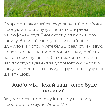
Смартфон також забезпечує значний стрибок у
продуктивності звуку завдяки чотирьом
мікрофонам студійної якості для якіснішого
запису. Вони забезпечують нижчий рівень
шуму, тож ви отримуєте більш реалістичні звуки.
Нове захоплення просторового звуку робить
ваше відео звучанням більш захоплюючим під
час прослуховування за допомогою AirPods. А
завдяки зменшенню шуму вітру якість звуку стає
ще чіткішою.
Audio Mix. Нехай ваш голос буде
почутий.
Завдяки розширеному інтелекту та запису
просторового аудіо, Audio Mix