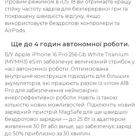
ігровим режимом в iOS 18 ви отримаєте кращу
стійку частоту кадрів для безперервної гри та
покращену швидкість відгуку, якщо
використовуєте бездротові контролери та
AirPods.
Ще до 4 годин автономної роботи.
Б/У Apple iPhone 16 Pro 256 Gb White Titanium
(MYMH3) eSim забезпечує величезний стрибок у
часі автономної роботи. Оптимізована
внутрішня конструкція підходить для більших
акумуляторів, які працюють разом із чіпом A18
Pro для забезпечення неймовірно
енергоефективної роботи. Навіть із такою
кількістю нових можливостей. Підключіть новий
зарядний пристрій MagSafe для ще швидшої
бездротової зарядки — до 25 Вт із адаптером
живлення 30 Вт або вище, що забезпечує заряд
до 50% приблизно за 30 хвилин.