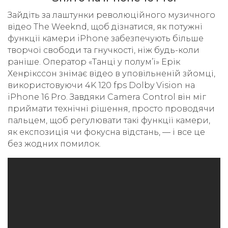
Зайдіть за лаштунки революційного музичного
відео The Weeknd, щоб дізнатися, як потужні
функції камери iPhone забезпечують більше
творчої свободи та гнучкості, ніж будь-коли
раніше. Оператор «Танці у полум’ї» Ерік
Хенрікссон знімає відео в уповільненій зйомці,
використовуючи 4K 120 fps Dolby Vision на
iPhone 16 Pro. Завдяки Camera Control він міг
приймати технічні рішення, просто проводячи
пальцем, щоб регулювати такі функції камери,
як експозиція чи фокусна відстань, — і все це
без жодних помилок.