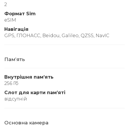
2
Формат Sim
eSIM
Навігація
GPS, ГЛОНАСС, Beidou, Galileo, QZSS, NavIC
Памʼять
Внутрішня памʼять
256 Гб
Слот для карти памʼяті
відсутній
Основна камера