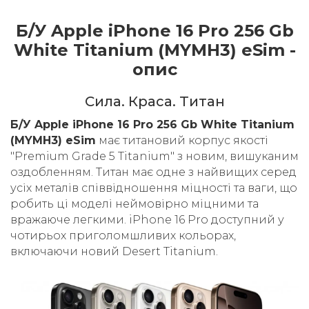
Б/У Apple iPhone 16 Pro 256 Gb
White Titanium (MYMH3) eSim -
опис
Cила. Краса. Титан
Б/У Apple iPhone 16 Pro 256 Gb White Titanium
(MYMH3) eSim
має титановий корпус якості
"Premium Grade 5 Titanium" з новим, вишуканим
оздобленням. Титан має одне з найвищих серед
усіх металів співвідношення міцності та ваги, що
робить ці моделі неймовірно міцними та
вражаюче легкими. iPhone 16 Pro доступний у
чотирьох приголомшливих кольорах,
включаючи новий Desert Titanium.