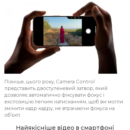
Пізніше, цього року, Camera Control
представить двоступеневий затвор, який
дозволяє автоматично фіксувати фокус і
експозицію легким натисканням, щоб ви могли
змінити кадр кадру, не втрачаючи фокуса на
об’єкті.
Найякісніше відео в смартфоні