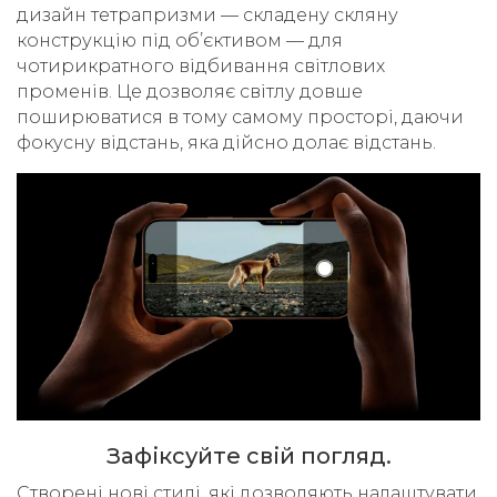
дизайн тетрапризми — складену скляну
конструкцію під об’єктивом — для
чотирикратного відбивання світлових
променів. Це дозволяє світлу довше
поширюватися в тому самому просторі, даючи
фокусну відстань, яка дійсно долає відстань.
Зафіксуйте свій погляд.
Cтворені нові стилі, які дозволяють налаштувати