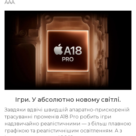
AAA.
Ігри. У абсолютно новому світлі.
Завдяки вдвічі швидшій апаратно-прискореній
трасуванні променів A18 Pro робить ігри
надзвичайно реалістичними — з більш плавною
графікою та реалістичнішим освітленням. А з