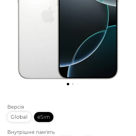
Версія
Global
eSim
Внутрішня пам'ять