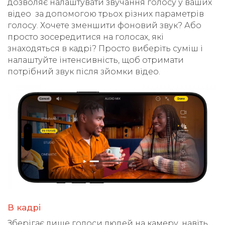
дозволяє налаштувати звучання голосу у ваших
відео за допомогою трьох різних параметрів
голосу. Хочете зменшити фоновий звук? Або
просто зосередитися на голосах, які
знаходяться в кадрі? Просто виберіть суміш і
налаштуйте інтенсивність, щоб отримати
потрібний звук після зйомки відео.
В кадрі
Зберігає лише голоси людей на камеру, навіть