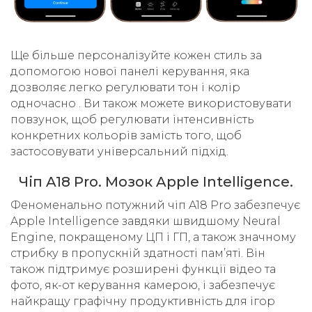
Ще більше персоналізуйте кожен стиль за
допомогою нової панелі керування, яка
дозволяє легко регулювати тон і колір
одночасно . Ви також можете використовувати
повзунок, щоб регулювати інтенсивність
конкретних кольорів замість того, щоб
застосовувати універсальний підхід.
Чіп A18 Pro. Мозок Apple Intelligence.
Феноменально потужний чіп A18 Pro забезпечує
Apple Intelligence завдяки швидшому Neural
Engine, покращеному ЦП і ГП, а також значному
стрибку в пропускній здатності пам’яті. Він
також підтримує розширені функції відео та
фото, як-от керування камерою, і забезпечує
найкращу графічну продуктивність для ігор