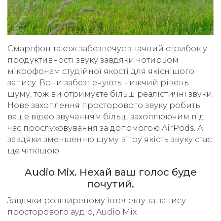
Смартфон також забезпечує значний стрибок у
продуктивності звуку завдяки чотирьом
мікрофонам студійної якості для якіснішого
запису. Вони забезпечують нижчий рівень
шуму, тож ви отримуєте більш реалістичні звуки.
Нове захоплення просторового звуку робить
ваше відео звучанням більш захоплюючим під
час прослуховування за допомогою AirPods. А
завдяки зменшенню шуму вітру якість звуку стає
ще чіткішою.
Audio Mix. Нехай ваш голос буде
почутий.
Завдяки розширеному інтелекту та запису
просторового аудіо, Audio Mix