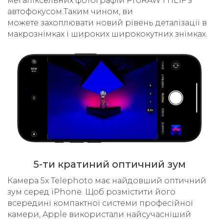
мегапіксельних фотографій ProRAW і HEIF з
автофокусом.Таким чином, ви
можете захоплювати новий рівень деталізації в
макрознімках і широких ширококутних знімках.
5-ти кратиний оптичний зум
Камера 5x Telephoto має найдовший оптичний
зум серед iPhone. Щоб розмістити його
всередині компактної системи професійної
камери, Apple використали найсучасніший