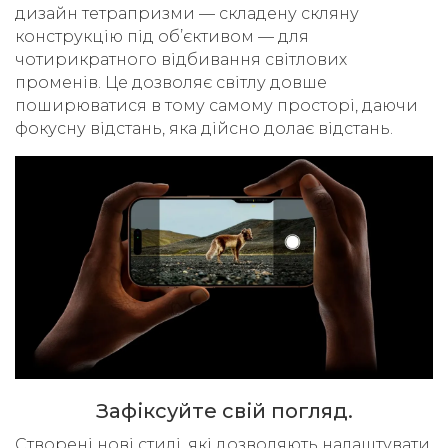
дизайн тетрапризми — складену скляну
конструкцію під об’єктивом — для
чотирикратного відбивання світлових
променів. Це дозволяє світлу довше
поширюватися в тому самому просторі, даючи
фокусну відстань, яка дійсно долає відстань.
Зафіксуйте свій погляд.
Cтворені нові стилі, які дозволяють налаштувати