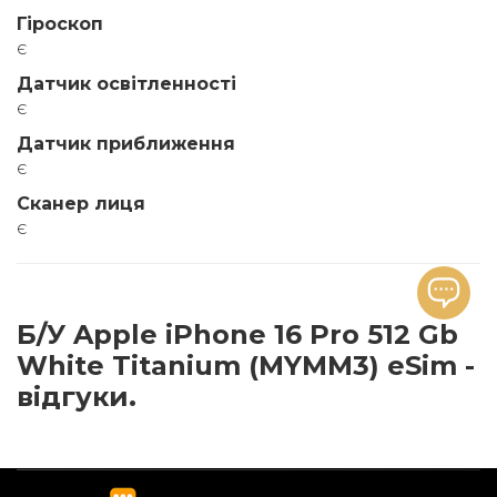
Гіроскоп
є
Датчик освітленності
є
Датчик приближення
є
Сканер лиця
є
Б/У Apple iPhone 16 Pro 512 Gb
White Titanium (MYMM3) eSim -
відгуки.