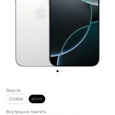
Версія
Global
eSim
Внутрішня пам'ять