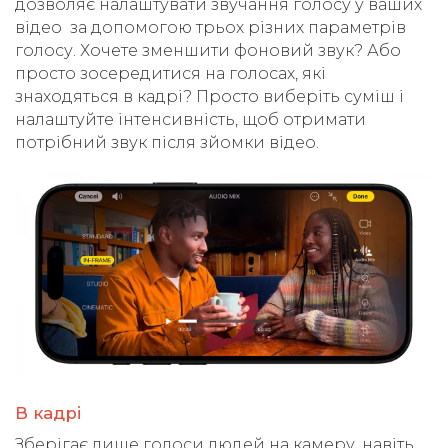
дозволяє налаштувати звучання голосу у ваших
відео за допомогою трьох різних параметрів
голосу. Хочете зменшити фоновий звук? Або
просто зосередитися на голосах, які
знаходяться в кадрі? Просто виберіть суміш і
налаштуйте інтенсивність, щоб отримати
потрібний звук після зйомки відео.
В кадрі
Зберігає лише голоси людей на камеру, навіть