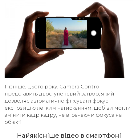
Пізніше, цього року, Camera Control
представить двоступеневий затвор, який
дозволяє автоматично фіксувати фокус і
експозицію легким натисканням, щоб ви могли
змінити кадр кадру, не втрачаючи фокуса на
об’єкті.
Найякісніше відео в смартфоні