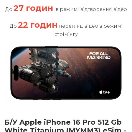
27 годин
До
в режимі відтворення відео
22 годин
До
перегляд відео в режимі
стрімінгу
Б/У Apple iPhone 16 Pro 512 Gb
White Titanium (MYMM3) eSim -