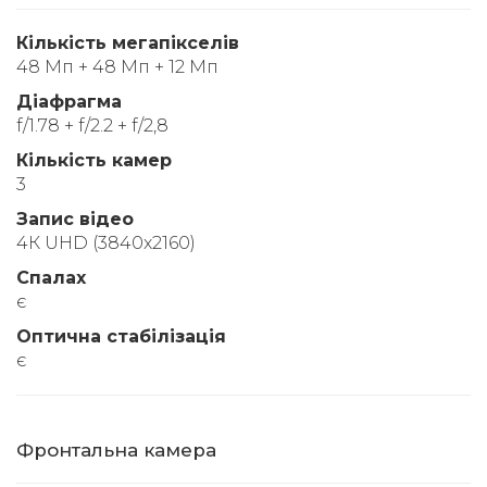
Кількість мегапікселів
48 Мп + 48 Мп + 12 Мп
Діафрагма
f/1.78 + f/2.2 + f/2,8
Кількість камер
3
Запис відео
4К UHD (3840x2160)
Спалах
є
Оптична стабілізація
є
Фронтальна камера