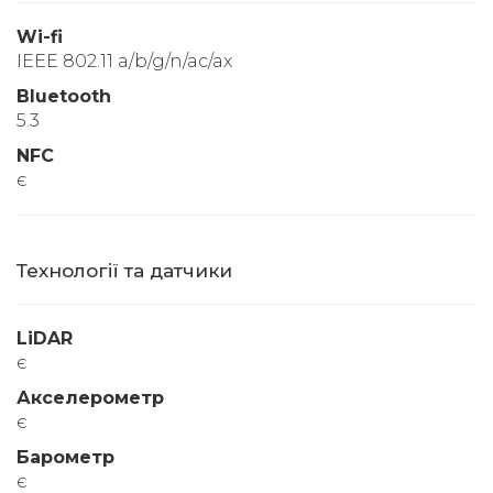
Wi-fi
IEEE 802.11 a/b/g/n/ac/ax
Bluetooth
5.3
NFC
є
Технології та датчики
LiDAR
є
Акселерометр
є
Барометр
є