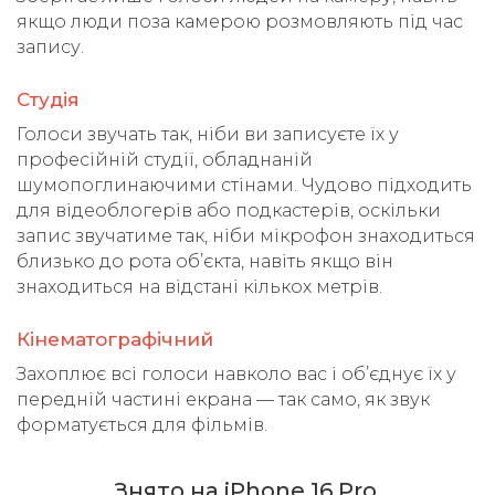
якщо люди поза камерою розмовляють під час
запису.
Студія
Голоси звучать так, ніби ви записуєте їх у
професійній студії, обладнаній
шумопоглинаючими стінами. Чудово підходить
для відеоблогерів або подкастерів, оскільки
запис звучатиме так, ніби мікрофон знаходиться
близько до рота об’єкта, навіть якщо він
знаходиться на відстані кількох метрів.
Кінематографічний
Захоплює всі голоси навколо вас і об’єднує їх у
передній частині екрана — так само, як звук
форматується для фільмів.
Знято на iPhone 16 Pro.