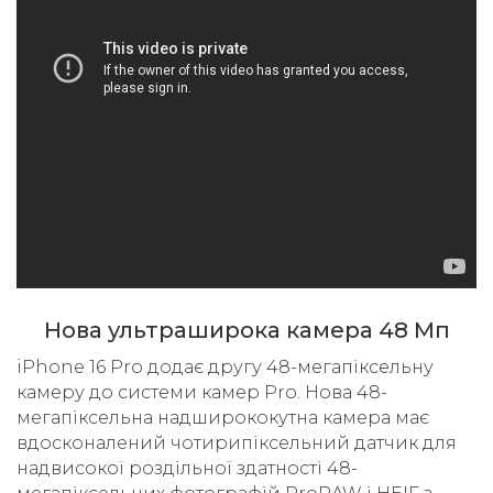
Нова ультраширока камера 48 Мп
iPhone 16 Pro додає другу 48-мегапіксельну
камеру до системи камер Pro. Нова 48-
мегапіксельна надширококутна камера має
вдосконалений чотирипіксельний датчик для
надвисокої роздільної здатності 48-