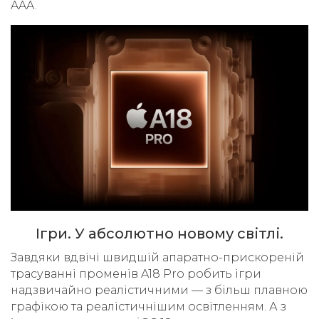
AAA.
Ігри. У абсолютно новому світлі.
Завдяки вдвічі швидшій апаратно-прискореній
трасуванні променів A18 Pro робить ігри
надзвичайно реалістичними — з більш плавною
графікою та реалістичнішим освітленням. А з