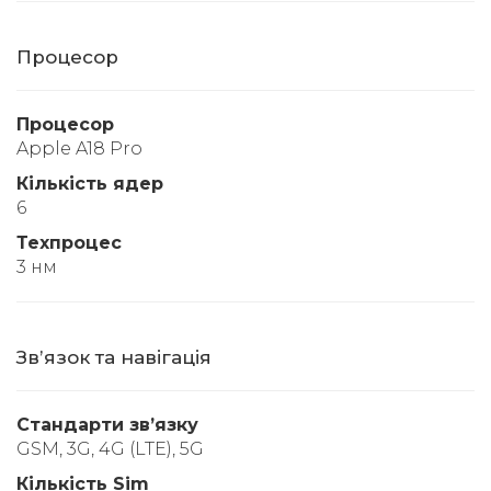
Процесор
Процесор
Apple A18 Pro
Кількість ядер
6
Техпроцес
3 нм
Звʼязок та навігація
Стандарти звʼязку
GSM, 3G, 4G (LTE), 5G
Кількість Sim