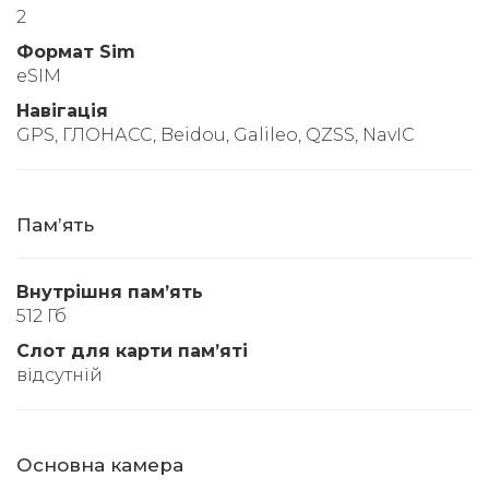
2
Формат Sim
eSIM
Навігація
GPS, ГЛОНАСС, Beidou, Galileo, QZSS, NavIC
Памʼять
Внутрішня памʼять
512 Гб
Слот для карти памʼяті
відсутній
Основна камера