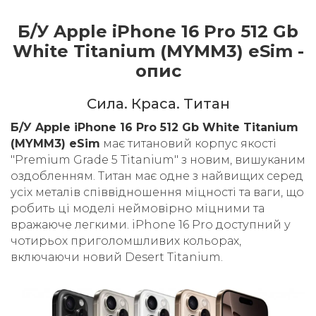
Б/У Apple iPhone 16 Pro 512 Gb
White Titanium (MYMM3) eSim -
опис
Cила. Краса. Титан
Б/У Apple iPhone 16 Pro 512 Gb White Titanium
(MYMM3) eSim
має титановий корпус якості
"Premium Grade 5 Titanium" з новим, вишуканим
оздобленням. Титан має одне з найвищих серед
усіх металів співвідношення міцності та ваги, що
робить ці моделі неймовірно міцними та
вражаюче легкими. iPhone 16 Pro доступний у
чотирьох приголомшливих кольорах,
включаючи новий Desert Titanium.