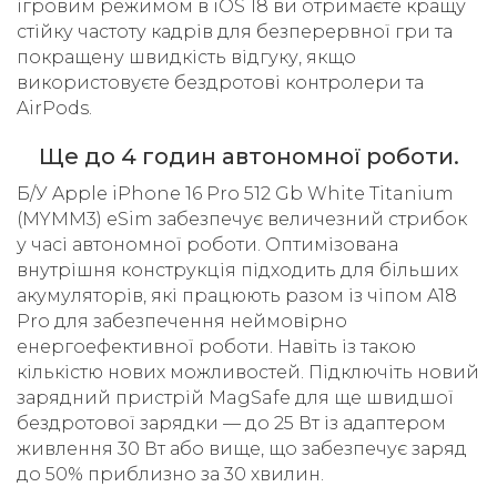
ігровим режимом в iOS 18 ви отримаєте кращу
стійку частоту кадрів для безперервної гри та
покращену швидкість відгуку, якщо
використовуєте бездротові контролери та
AirPods.
Ще до 4 годин автономної роботи.
Б/У Apple iPhone 16 Pro 512 Gb White Titanium
(MYMM3) eSim забезпечує величезний стрибок
у часі автономної роботи. Оптимізована
внутрішня конструкція підходить для більших
акумуляторів, які працюють разом із чіпом A18
Pro для забезпечення неймовірно
енергоефективної роботи. Навіть із такою
кількістю нових можливостей. Підключіть новий
зарядний пристрій MagSafe для ще швидшої
бездротової зарядки — до 25 Вт із адаптером
живлення 30 Вт або вище, що забезпечує заряд
до 50% приблизно за 30 хвилин.