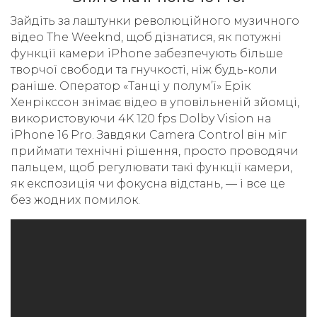
Зайдіть за лаштунки революційного музичного
відео The Weeknd, щоб дізнатися, як потужні
функції камери iPhone забезпечують більше
творчої свободи та гнучкості, ніж будь-коли
раніше. Оператор «Танці у полум’ї» Ерік
Хенрікссон знімає відео в уповільненій зйомці,
використовуючи 4K 120 fps Dolby Vision на
iPhone 16 Pro. Завдяки Camera Control він міг
приймати технічні рішення, просто проводячи
пальцем, щоб регулювати такі функції камери,
як експозиція чи фокусна відстань, — і все це
без жодних помилок.