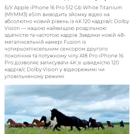
Б/У Apple iPhone 16 Pro 512 Gb White Titanium
(MYMM3) eSim виводить зйомку відео на
абсолютно новий рівень із 4K 120 кадрів/с Dolby
Vision — нашою найвищою роздільною
здатністю та частотою кадрів. Завдяки новій 48-
мегапіксельній камері Fusion із
чотирьохпіксельним сенсором другого
покоління та потужному чіпу A18 Pro iPhone 16
Pro дозволяє записувати 4K зі швидкістю 120
кадрів/с Dolby Vision у відеорежимі чи
уповільненому режимі.