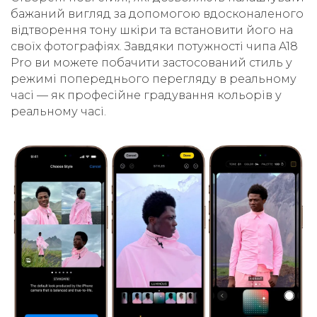
бажаний вигляд за допомогою вдосконаленого
відтворення тону шкіри та встановити його на
своїх фотографіях. Завдяки потужності чипа A18
Pro ви можете побачити застосований стиль у
режимі попереднього перегляду в реальному
часі — як професійне градування кольорів у
реальному часі.