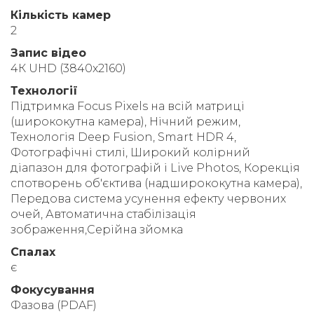
Кількість камер
2
Запис відео
4К UHD (3840x2160)
Технології
Підтримка Focus Pixels на всій матриці
(ширококутна камера), Нічний режим,
Технологія Deep Fusion, Smart HDR 4,
Фотографічні стилі, Широкий колірний
діапазон для фотографій і Live Photos, Корекція
спотворень об'єктива (надширококутна камера),
Передова система усунення ефекту червоних
очей, Автоматична стабілізація
зображення,Серійна зйомка
Спалах
є
Фокусування
Фазова (PDAF)