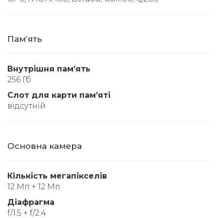
Памʼять
Внутрішня памʼять
256 Гб
Слот для карти памʼяті
відсутній
Основна камера
Кількість мегапікселів
12 Мп + 12 Мп
Діафрагма
f/1.5 + f/2.4