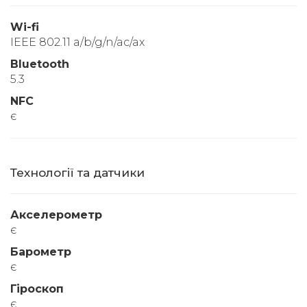
Wi-fi
IEEE 802.11 a/b/g/n/ac/ax
Bluetooth
5.3
NFC
є
Технології та датчики
Акселерометр
є
Барометр
є
Гіроскоп
є