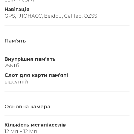
Навігація
GPS, ГЛОНАСС, Beidou, Galileo, QZSS
Памʼять
Внутрішня памʼять
256 Гб
Слот для карти памʼяті
відсутній
Основна камера
Кількість мегапікселів
12 Мп + 12 Мп