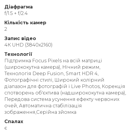
Діафрагма
f/1.5 + f/2.4
Кількість камер
2
Запис відео
4К UHD (3840x2160)
Технології
Підтримка Focus Pixels на всій матриці
(ширококутна камера), Нічний режим,
Технологія Deep Fusion, Smart HDR 4,
Фотографічні стилі, Широкий колірний
діапазон для фотографій і Live Photos, Корекція
спотворень об'єктива (надширококутна камера),
Передова система усунення ефекту червоних
очей, Автоматична стабілізація
зображення,Серійна зйомка
Спалах
є