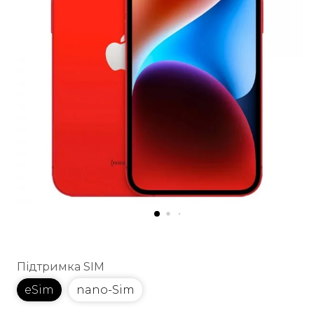
Підтримка SIM
eSim
nano-Sim