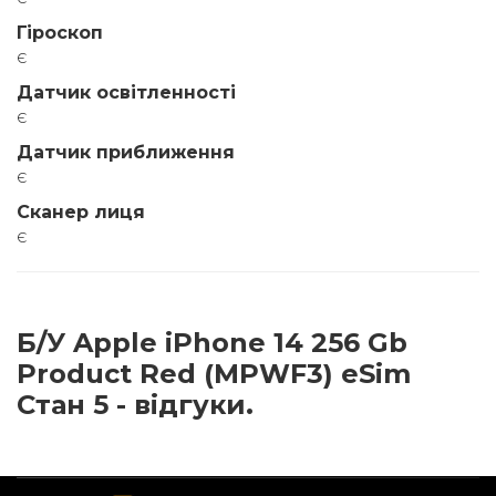
Гіроскоп
є
Датчик освітленності
є
Датчик приближення
є
Сканер лиця
є
Б/У Apple iPhone 14 256 Gb
Product Red (MPWF3) eSim
Стан 5 - відгуки.