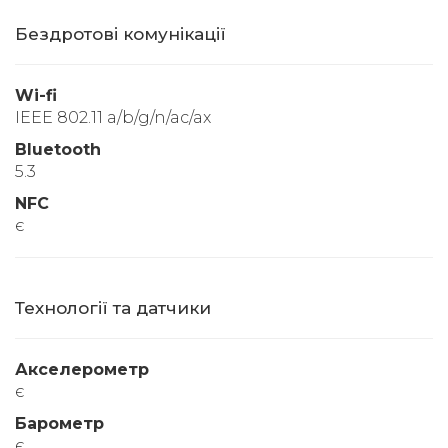
Бездротові комунікації
Wi-fi
IEEE 802.11 a/b/g/n/ac/ax
Bluetooth
5.3
NFC
є
Технології та датчики
Акселерометр
є
Барометр
є