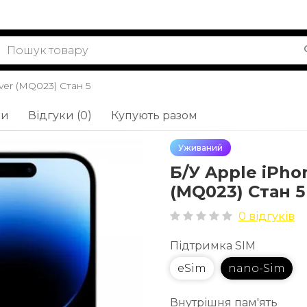
lver (MQ023) Стан 5
ки
Відгуки (0)
Купують разом
Уживаний
Б/У Apple iPhon
(MQ023) Стан 5
0 відгуків
Підтримка SIM
eSim
nano-Sim
Внутрішня пам'ять