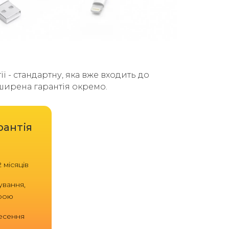
ї - стандартну, яка вже входить до
зширена гарантія окремо.
рантія
 місяців
ування,
трою
есення