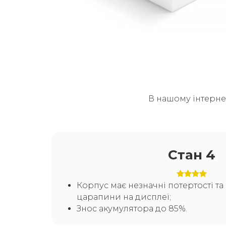
В нашому інтерне
Стан 4
Корпус має незначні потертості т
царапини на дисплеї;
Знос акумулятора до 85%.