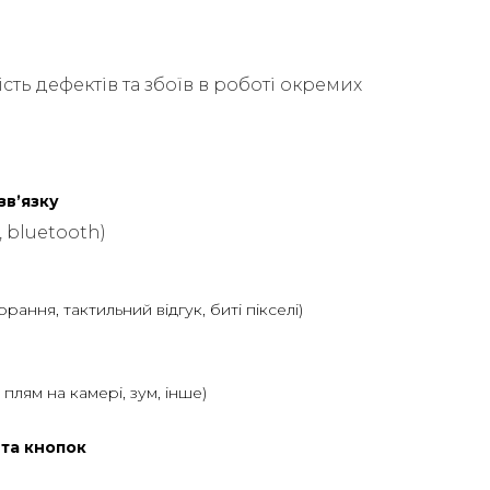
сть дефектів та збоїв в роботі окремих
звʼязку
, bluetooth)
горання, тактильний відгук, биті пікселі)
ь плям на камері, зум, інше)
 та кнопок