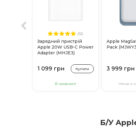
(12)
Зарядний пристрій
Apple MagSaf
Apple 20W USB-C Power
Pack (MJWY3
Adapter (MHJE3)
1 099 грн
3 999 грн
Купити
В наявності
Немає в н
Б/У Appl