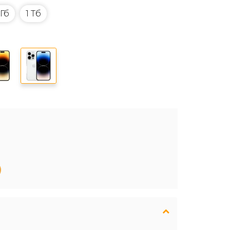
 Гб
1 Тб