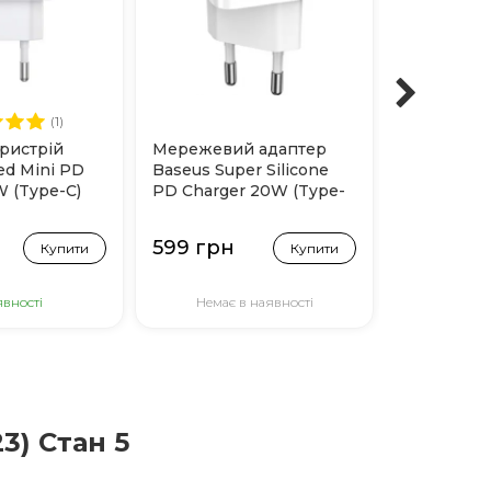
(1)
ристрій
Мережевий адаптер
Силіконов
ed Mini PD
Baseus Super Silicone
Baseus Sim
W (Type-C)
PD Charger 20W (Type-
Camera для
C) Білий
Pro (Проз
599 грн
399 грн
Купити
Купити
явності
Немає в наявності
В н
3) Стан 5