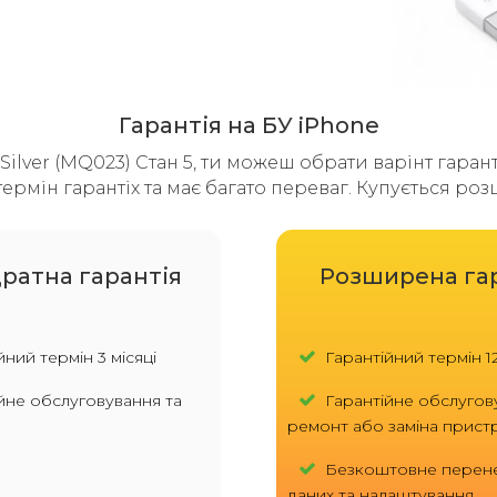
Гарантія на БУ iPhone
ilver (MQ023) Стан 5, ти можеш обрати варінт гаранті
ермін гарантіх та має багато переваг. Купується ро
ратна гарантія
Розширена га
ний термін 3 місяці
Гарантійний термін 12
йне обслуговування та
Гарантійне обслугов
ремонт або заміна прис
Безкоштовне перен
даних та налаштування