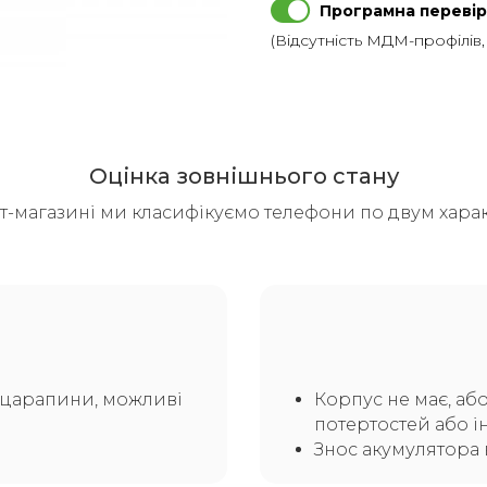
Програмна перевір
(Відсутність МДМ-профілів
Оцінка зовнішнього стану
т-магазині ми класифікуємо телефони по двум харак
а царапини, можливі
Корпус не має, аб
потертостей або і
Знос акумулятора 