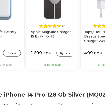
(2)
e Battery
Apple MagSafe Charger
Зарядний п
)
15 Вт (MHXH3)
Baseus Spe
Charger 20
Білий
1 699 грн
499 грн
Купити
Купити
аявності
В наявності
В на
e iPhone 14 Pro 128 Gb Silver (MQ02