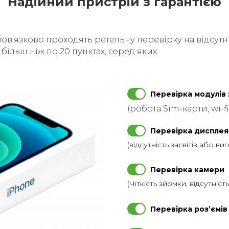
Надійний пристрій з гарантією
бовʼязково проходять ретельну перевірку на відсутні
ільш ніж по 20 пунктах, серед яких:
Перевірка модулів 
(робота Sim-карти, wi-fi
Перевірка дисплея
(відсутність засвітів або ви
Перевірка камери
(Чіткість зйомки, відсутніст
Перевірка розʼємів