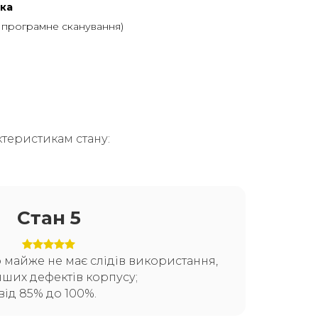
ка
, програмне сканування)
теристикам стану:
Стан 5
о майже не має слідів використання,
нших дефектів корпусу;
від 85% до 100%.