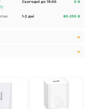
у
Сьогодні до 19:00
0 ₴
9а
штою
1-2 дні
80-250 ₴