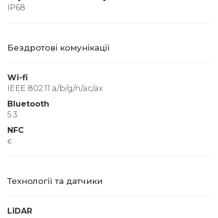
IP68
Бездротові комунікації
Wi-fi
IEEE 802.11 a/b/g/n/ac/ax
Bluetooth
5.3
NFC
є
Технології та датчики
LiDAR