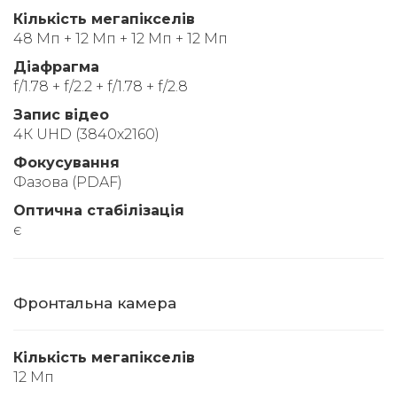
Кількість мегапікселів
48 Мп + 12 Мп + 12 Мп + 12 Мп
Діафрагма
f/1.78 + f/2.2 + f/1.78 + f/2.8
Запис відео
4К UHD (3840x2160)
Фокусування
Фазова (PDAF)
Оптична стабілізація
є
Фронтальна камера
Кількість мегапікселів
12 Мп