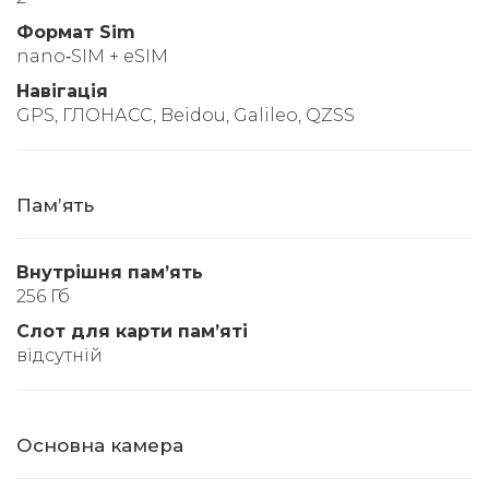
Формат Sim
nano‑SIM + eSIM
Навігація
GPS, ГЛОНАСС, Beidou, Galileo, QZSS
Памʼять
Внутрішня памʼять
256 Гб
Слот для карти памʼяті
відсутній
Основна камера