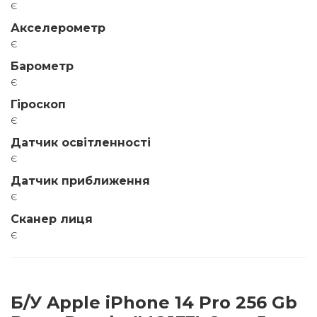
є
Акселерометр
є
Барометр
є
Гіроскоп
є
Датчик освітленності
є
Датчик приближення
є
Сканер лиця
є
Б/У Apple iPhone 14 Pro 256 Gb