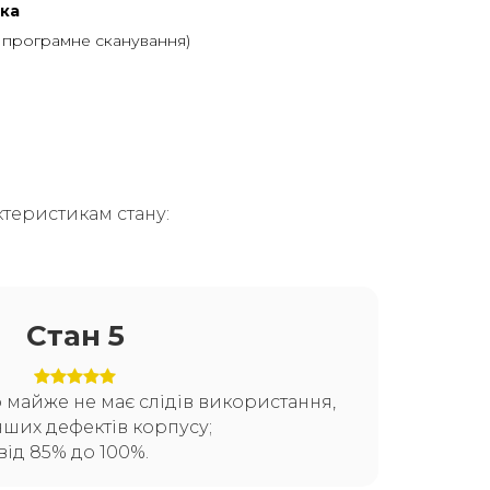
ка
, програмне сканування)
теристикам стану:
Стан 5
о майже не має слідів використання,
нших дефектів корпусу;
від 85% до 100%.