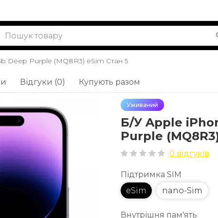
 Gb Deep Purple (MQ8R3) eSim Стан 5
ки
Відгуки (0)
Купують разом
Уживаний
Б/У Apple iPho
Purple (MQ8R3)
0 відгуків
Підтримка SIM
eSim
nano-Sim
Внутрішня пам'ять