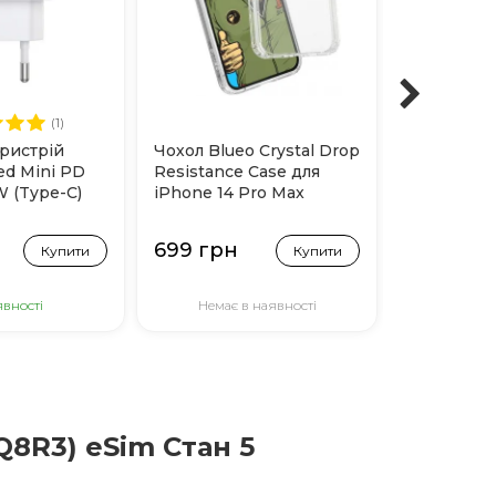
(1)
ристрій
Чохол Blueo Crystal Drop
Чохол Blue
ed Mini PD
Resistance Case для
Resistance
W (Type-C)
iPhone 14 Pro Max
Magsafe дл
(Прозорий)
Pro Max (
699 грн
899 грн
Купити
Купити
явності
Немає в наявності
Немає 
Q8R3) eSim Стан 5