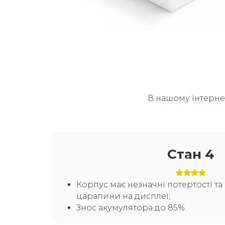
В нашому інтерне
Стан 4
Корпус має незначні потертості т
царапини на дисплеї;
Знос акумулятора до 85%.