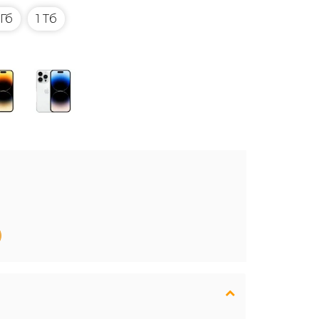
 Гб
1 Тб