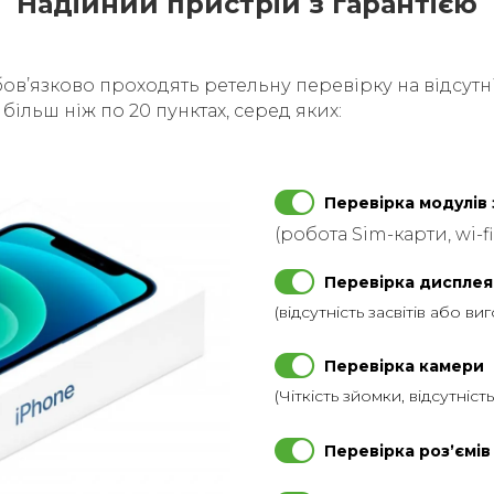
Надійний пристрій з гарантією
бовʼязково проходять ретельну перевірку на відсутні
ільш ніж по 20 пунктах, серед яких:
Перевірка модулів 
(робота Sim-карти, wi-fi
Перевірка дисплея
(відсутність засвітів або ви
Перевірка камери
(Чіткість зйомки, відсутніст
Перевірка розʼємів