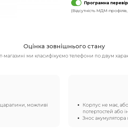
Програмна перевір
(Відсутність МДМ-профілів
Оцінка зовнішнього стану
т-магазині ми класифікуємо телефони по двум харак
а царапини, можливі
Корпус не має, аб
потертостей або і
Знос акумулятора 