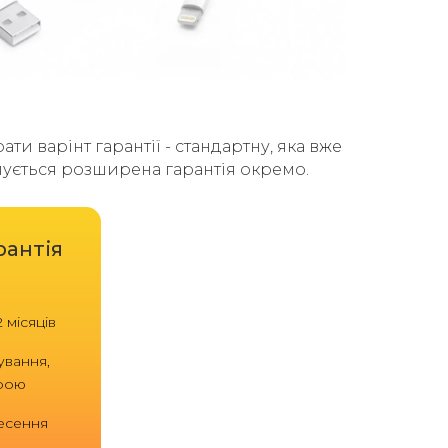
и варінт гарантії - стандартну, яка вже
упується розширена гарантія окремо.
рантія
 місяців
ування,
трою
есення