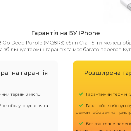
Гарантія на БУ iPhone
 Gb Deep Purple (MQ8R3) eSim Стан 5, ти можеш обрат
 збільшує термін гарантіх та має багато переваг. К
ратна гарантія
Розширена га
ний термін 3 місяці
Гарантійний термін 12
йне обслуговування та
Гарантійне обслугов
ремонт або заміна прис
Безкоштовне перен
даних та налаштування