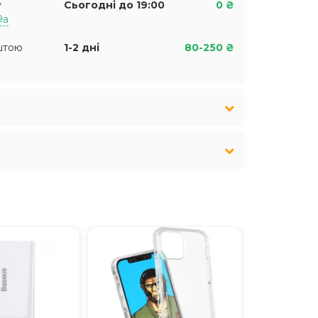
у
Сьогодні до 19:00
0 ₴
9а
штою
1-2 дні
80-250 ₴