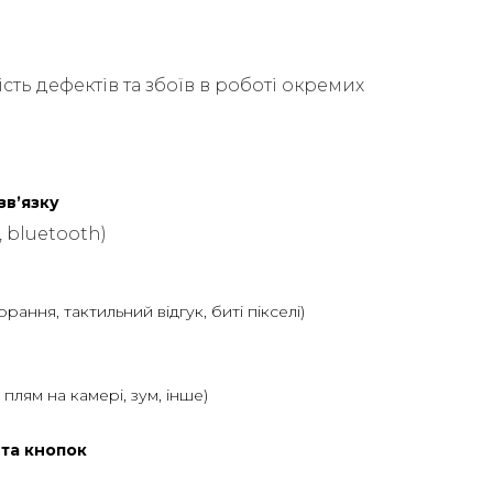
сть дефектів та збоїв в роботі окремих
звʼязку
, bluetooth)
горання, тактильний відгук, биті пікселі)
ь плям на камері, зум, інше)
 та кнопок