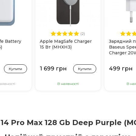
(2)
e Battery
Apple MagSafe Charger
Зарядний п
)
15 Вт (MHXH3)
Baseus Spe
Charger 20
Білий
1 699 грн
499 грн
Купити
Купити
аявності
В наявності
В на
 14 Pro Max 128 Gb Deep Purple (M