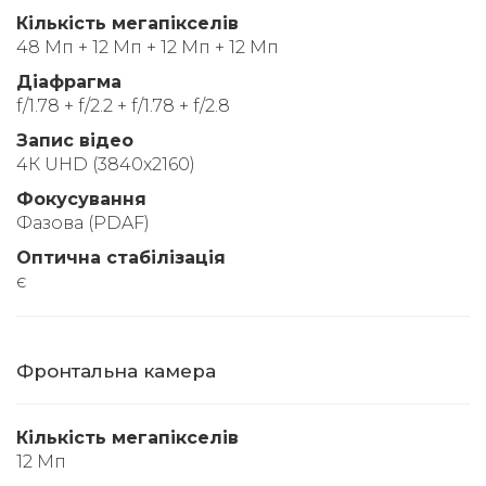
Кількість мегапікселів
48 Мп + 12 Мп + 12 Мп + 12 Мп
Діафрагма
f/1.78 + f/2.2 + f/1.78 + f/2.8
Запис відео
4К UHD (3840x2160)
Фокусування
Фазова (PDAF)
Оптична стабілізація
є
Фронтальна камера
Кількість мегапікселів
12 Мп