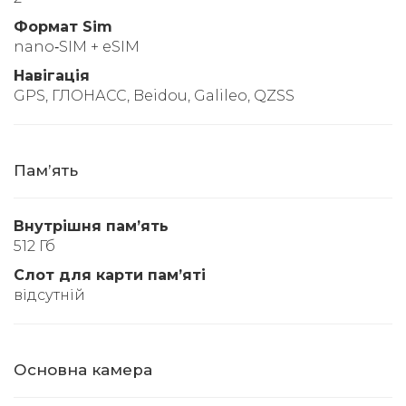
Формат Sim
nano‑SIM + eSIM
Навігація
GPS, ГЛОНАСС, Beidou, Galileo, QZSS
Памʼять
Внутрішня памʼять
512 Гб
Слот для карти памʼяті
відсутній
Основна камера