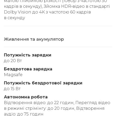
малою глибиною різкості (1080p з частотою 30
кадрів в секунду), Зйомка HDR‑відео в стандарті
Dolby Vision до 4K з частотою 60 кадрів
в секунду
Живлення та акумулятор
Потужність зарядки
до 20 Вт
Бездротова зарядка
Magsafe
Потужність бездротової зарядки
до 15 Вт
Автономна робота
Відтворення відео: до 22 годин, Перегляд відео
в режимі стрімінгу: до 20 годин, Відтворення
аудіо: до 75 годин