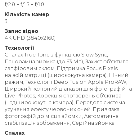
f/2.8 + f/1.5 + f/1.8
Кількість камер
3
Запис відео
4К UHD (3840x2160)
Технології
Спалах True Tone з функцією Slow Sync,
Панорамна зйомка (до 63 Мп), Захист об'єктива
сапфіровим склом, Підтримка Focus Pixels
на всій матриці (ширококутна камера), Нічний
режим, Технології Deep Fusion Apple ProRAW,
Широкий колірний діапазон для фотографій та
Live Photos, Корекція спотворень об'єктива
(надширококутна камера), Передова система
усунення ефекту червоних очей, Прив'язка
фотографій до місця зйомки, Автоматична
стабілізація зображення, Серійна зйомка
Спалах