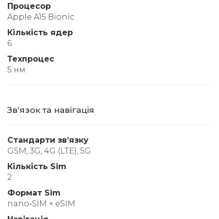
Процесор
Apple A15 Bionic
Кількість ядер
6
Техпроцес
5 нм
Звʼязок та навігація
Стандарти звʼязку
GSM, 3G, 4G (LTE), 5G
Кількість Sim
2
Формат Sim
nano‑SIM + eSIM