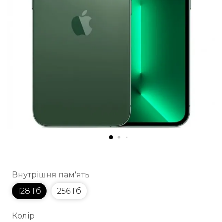
Внутрішня пам'ять
128 Гб
256 Гб
Колір