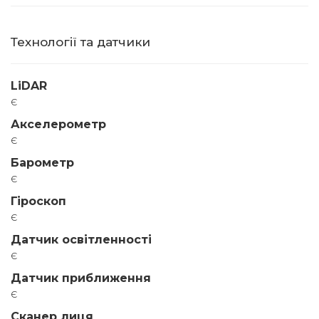
Технології та датчики
LiDAR
є
Акселерометр
є
Барометр
є
Гіроскоп
є
Датчик освітленності
є
Датчик приближення
є
Сканер лиця