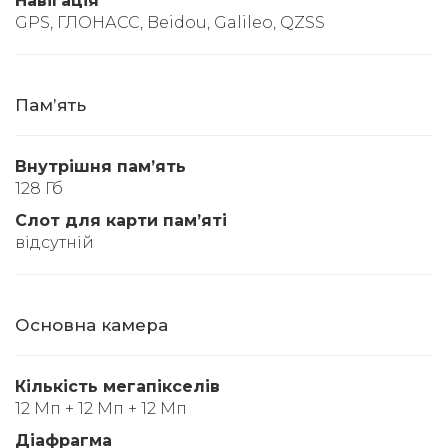
Навігація
GPS, ГЛОНАСС, Beidou, Galileo, QZSS
Памʼять
Внутрішня памʼять
128 Гб
Слот для карти памʼяті
відсутній
Основна камера
Кількість мегапікселів
12 Мп + 12 Мп + 12 Мп
Діафрагма