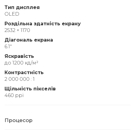
Тип дисплея
OLED
Роздільна здатність екрану
2532 × 1170
Діагональ екрана
6.1"
Яскравість
до 1200 кд/м²
Контрастність
2 000 000 : 1
Щільність пікселів
460 ppi
Процесор