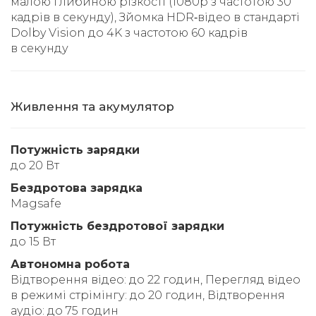
малою глибиною різкості (1080p з частотою 30
кадрів в секунду), Зйомка HDR‑відео в стандарті
Dolby Vision до 4K з частотою 60 кадрів
в секунду
Живлення та акумулятор
Потужність зарядки
до 20 Вт
Бездротова зарядка
Magsafe
Потужність бездротової зарядки
до 15 Вт
Автономна робота
Відтворення відео: до 22 годин, Перегляд відео
в режимі стрімінгу: до 20 годин, Відтворення
аудіо: до 75 годин