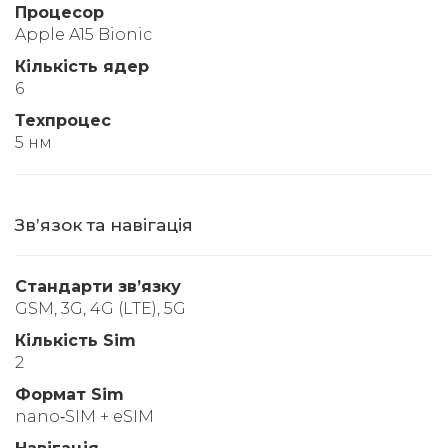
Процесор
Apple A15 Bionic
Кількість ядер
6
Техпроцес
5 нм
Звʼязок та навігація
Стандарти звʼязку
GSM, 3G, 4G (LTE), 5G
Кількість Sim
2
Формат Sim
nano‑SIM + eSIM