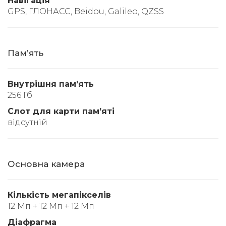
Навігація
GPS, ГЛОНАСС, Beidou, Galileo, QZSS
Памʼять
Внутрішня памʼять
256 Гб
Слот для карти памʼяті
відсутній
Основна камера
Кількість мегапікселів
12 Мп + 12 Мп + 12 Мп
Діафрагма