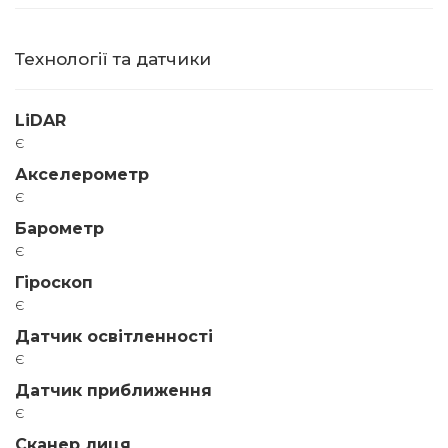
Технології та датчики
LiDAR
є
Акселерометр
є
Барометр
є
Гіроскоп
є
Датчик освітленності
є
Датчик приближення
є
Сканер лиця