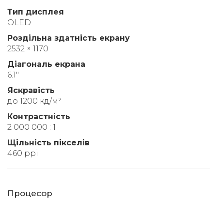
Тип дисплея
OLED
Роздільна здатність екрану
2532 × 1170
Діагональ екрана
6.1"
Яскравість
до 1200 кд/м²
Контрастність
2 000 000 : 1
Щільність пікселів
460 ppi
Процесор