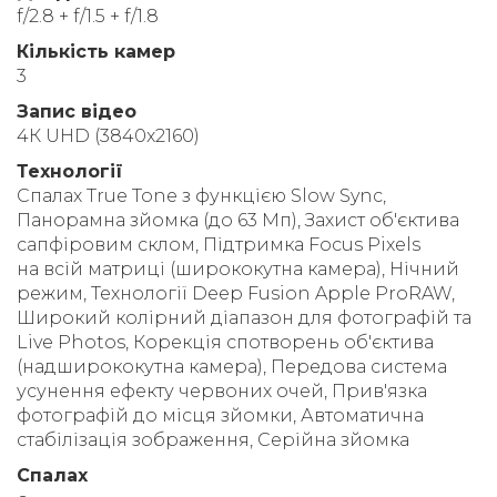
f/2.8 + f/1.5 + f/1.8
Кількість камер
3
Запис відео
4К UHD (3840x2160)
Технології
Спалах True Tone з функцією Slow Sync,
Панорамна зйомка (до 63 Мп), Захист об'єктива
сапфіровим склом, Підтримка Focus Pixels
на всій матриці (ширококутна камера), Нічний
режим, Технології Deep Fusion Apple ProRAW,
Широкий колірний діапазон для фотографій та
Live Photos, Корекція спотворень об'єктива
(надширококутна камера), Передова система
усунення ефекту червоних очей, Прив'язка
фотографій до місця зйомки, Автоматична
стабілізація зображення, Серійна зйомка
Спалах