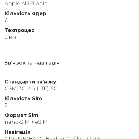
Apple A15 Bionic
Кількість ядер
6
Техпроцес
5 нм
Звʼязок та навігація
Стандарти звʼязку
GSM, 3G, 4G (LTE), 5G
Кількість Sim
2
Формат Sim
nano‑SIM + eSIM
Навігація
GPS, ГЛОНАСС, Beidou, Galileo, QZSS