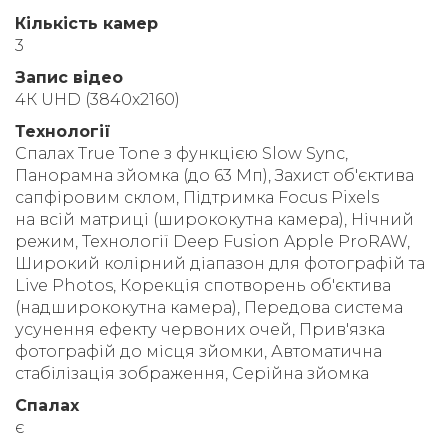
Кількість камер
3
Запис відео
4К UHD (3840x2160)
Технології
Спалах True Tone з функцією Slow Sync,
Панорамна зйомка (до 63 Мп), Захист об'єктива
сапфіровим склом, Підтримка Focus Pixels
на всій матриці (ширококутна камера), Нічний
режим, Технології Deep Fusion Apple ProRAW,
Широкий колірний діапазон для фотографій та
Live Photos, Корекція спотворень об'єктива
(надширококутна камера), Передова система
усунення ефекту червоних очей, Прив'язка
фотографій до місця зйомки, Автоматична
стабілізація зображення, Серійна зйомка
Спалах
є