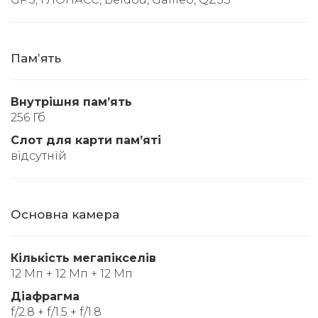
Памʼять
Внутрішня памʼять
256 Гб
Слот для карти памʼяті
відсутній
Основна камера
Кількість мегапікселів
12 Мп + 12 Мп + 12 Мп
Діафрагма
f/2.8 + f/1.5 + f/1.8