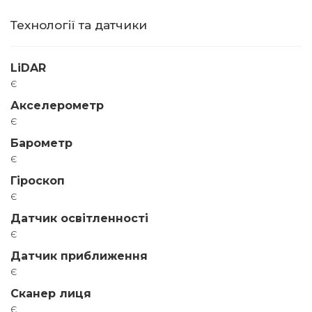
Технології та датчики
LiDAR
є
Акселерометр
є
Барометр
є
Гіроскоп
є
Датчик освітленності
є
Датчик приближення
є
Сканер лиця
є