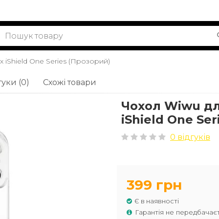
 iShield One Series (Прозорий)
гуки (0)
Схожі товари
Чохол Wiwu дл
iShield One Se
0 відгуків
399 грн
Є в наявності
Гарантія не передбачає