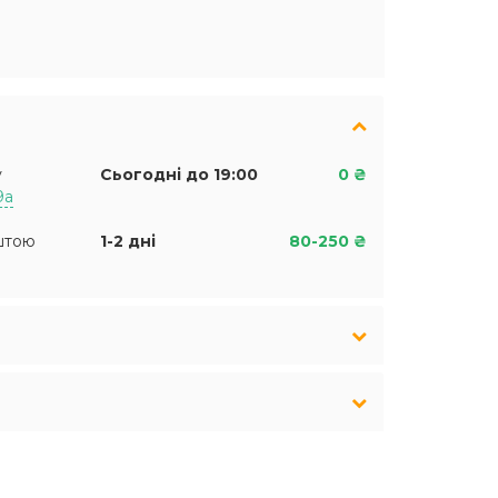
у
Сьогодні до 19:00
0 ₴
9а
штою
1-2 дні
80-250 ₴