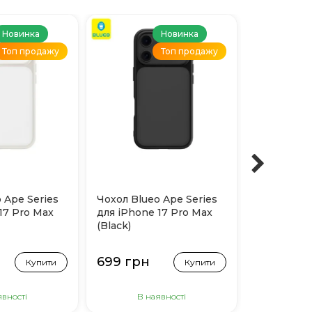
Новинка
Новинка
Топ продажу
Топ продажу
 Ape Series
Чохол Blueo Ape Series
Чохол Pro
17 Pro Max
для iPhone 17 Pro Max
Armor Case
(Black)
Magnetic R
iPhone 17 
(Чорний)
699 грн
1 099 гр
Купити
Купити
явності
В наявності
Немає 