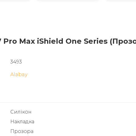
 Pro Max iShield One Series (Проз
3493
Alabay
Силікон
Накладка
Прозора