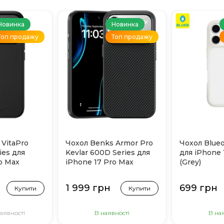
Новинка
Новинка
Топ продажу
Топ продажу
 VitaPro
Чохол Benks Armor Pro
Чохол Blueo
ies для
Kevlar 600D Series для
для iPhone 
o Max
iPhone 17 Pro Max
(Grey)
(Black)
1 999 грн
699 грн
Купити
Купити
аявності
В наявності
В на