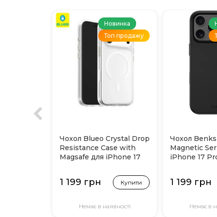
Новинка
Топ продажу
Чохол Blueo Crystal Drop
Чохол Benks
Resistance Case with
Magnetic Ser
Magsafe для iPhone 17
iPhone 17 Pr
Pro Max (Прозорий)
(Black)
1 199 грн
1 199 грн
Купити
Немає в наявності
Немає в н