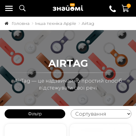
0
Головна
Інша техніка Apple
Airtag
AIRTAG
AirTag — це надзвичайно простий спосіб
відстежувати свої речі
Фільтр