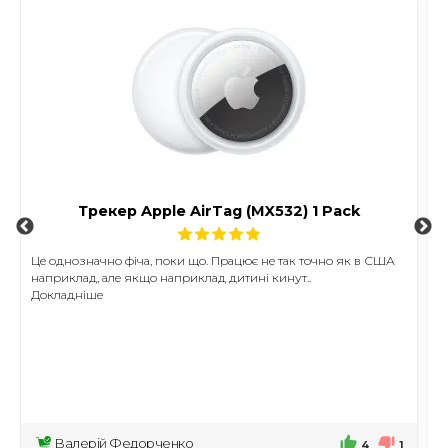
Трекер Apple AirTag (MX532) 1 Pack
Це однозначно фіча, поки що. Працює не так точно як в США
К
наприклад, але якщо наприклад дитині кинут..
о
Докладніше
Д
Валерій Федорченко
Н
4
1