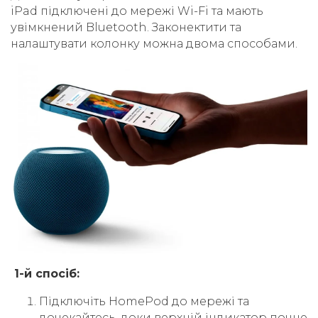
iPad підключені до мережі Wi-Fi та мають
увімкнений Bluetooth. Законектити та
налаштувати колонку можна двома способами.
1-й спосіб:
Підключіть HomePod до мережі та
дочекайтесь, доки верхній індикатор почне