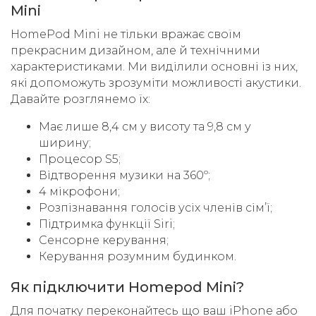
Mini
HomePod Mini не тільки вражає своїм
прекрасним дизайном, але й технічними
характеристиками. Ми виділили основні із них,
які допоможуть зрозуміти можливості акустики.
Давайте розглянемо їх:
Має лише 8,4 см у висоту та 9,8 см у
ширину;
Процесор S5;
Відтворення музики на 360º;
4 мікрофони;
Розпізнавання голосів усіх членів сімʼї;
Підтримка функції Siri;
Сенсорне керування;
Керування розумним будинком.
Як підключити Homepod Mini?
Для початку переконайтесь що ваш iPhone або