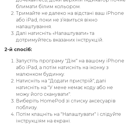
блимати білим кольором.
Тримайте не далеко на відстані ваш iPhone
або iPad, поки не зʼявиться вікно
налаштування.
Далі натисніть «Налаштувати» та
дотримуйтесь вказаних інструкцій.
2-й спосіб:
Запустіть програму "Дім" на вашому iPhone
або iPad, а потім натисніть на іконку з
малюнком будинку.
Натисніть на "Додати пристрій", далі
натисніть на "У мене немає коду або не
можу його сканувати".
Виберіть HomePod зі списку аксесуарів
поблизу.
Потім клацніть на "Налаштувати" і слідуйте
інструкціям на екрані.