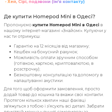
⁃ Хей, Сірі, подзвони (імʼя контакту)
Де купити Homepod Mini в Одесі?
Пропонуємо
купити Homepod Mini в Одесі
в
нашому інтернет-магазині «Знайомі». Купуючи у
нас ти отримуєш:
Гарантію на 12 місяців від магазину;
Кешбек на бонусний рахунок;
Можливість оплати зручним способом
(готівкою, карткою, криптовалютою, в
розстрочку);
Безкоштовну консультацію та допомогу в
налаштуванні акустики.
Для того щоб оформити замовлення, просто
додай товар до кошика та вкажи свої контакти.
Протягом кількох хвилин наші фахівці
зв'яжуться з тобою і зʼясують всі деталі. Забрати
пристрій можна у пункті самовивозу за