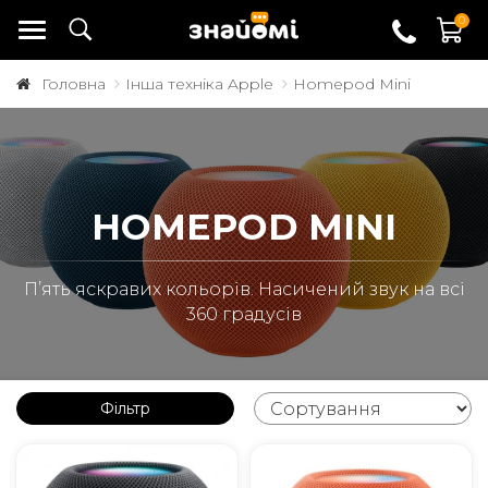
0
Головна
Інша техніка Apple
Homepod Mini
HOMEPOD MINI
Пʼять яскравих кольорів. Насичений звук на всі
360 градусів
Фільтр