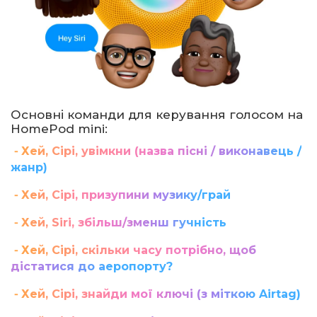
Основні команди для керування голосом на
HomePod mini:
⁃ Хей, Сірі, увімкни (назва пісні / виконавець /
жанр)
⁃ Хей, Сірі, призупини музику/грай
⁃ Хей, Siri, збільш/зменш гучність
⁃ Хей, Сірі, скільки часу потрібно, щоб
дістатися до аеропорту?
⁃ Хей, Сірі, знайди мої ключі (з міткою
Airtag
)