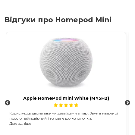
Відгуки про Homepod Mini
Apple HomePod mini White (MY5H2)
Користуюсь двома такими девайсами в парі. Звук в квартирі
Р
просто неймовірний, і головне що колоночки..
т
Докладніше
Д