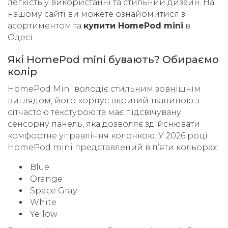
легкість у використанні та стильний дизайн. На
нашому сайті ви можете ознайомитися з
асортиментом та
купити HomePod mini
в
Одесі.
Які HomePod mini бувають? Обираємо
колір
HomePod Mini володіє стильним зовнішнім
виглядом, його корпус вкритий тканиною з
сітчастою текстурою та має підсвічувану
сенсорну панель, яка дозволяє здійснювати
комфортне управління колонкою. У 2026 році
HomePod mini представлений в пʼяти кольорах:
Blue
Orange
Space Gray
White
Yellow