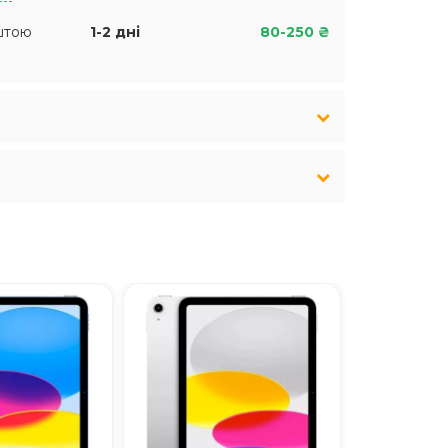
штою
1-2 дні
80-250 ₴