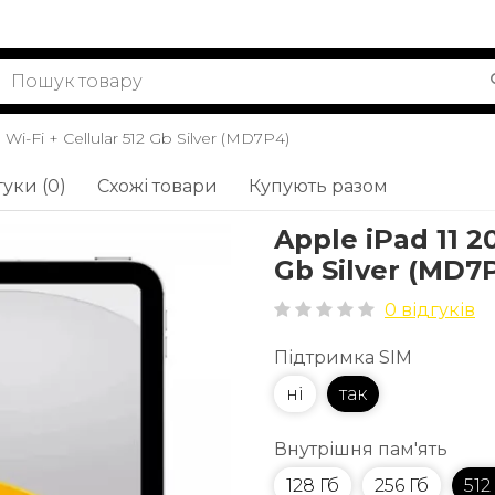
" Wi-Fi + Cellular 512 Gb Silver (MD7P4)
гуки (0)
Схожі товари
Купують разом
Apple iPad 11 20
Gb Silver (MD7
0 відгуків
Підтримка SIM
ні
так
Внутрішня пам'ять
128 Гб
256 Гб
512