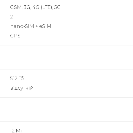
GSM, 3G, 4G (LTE), 5G
2
nano‑SIM + eSIM
GPS
512 Гб
відсутній
12 Мп