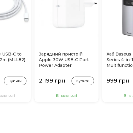
e USB-C to
Зарядний пристрій
Хаб Baseus 
 2m (MLL82)
Apple 30W USB‑C Port
Series 4-in-
Power Adapter
Multifuncti
(MY1W2/MW2G3)
(Grey)
2 199 грн
999 грн
Купити
Купити
аявності
В наявності
В на