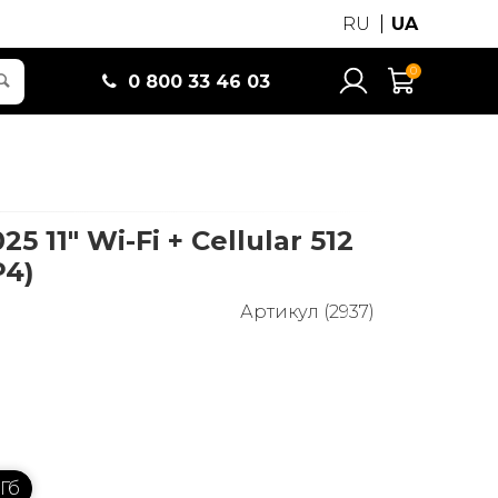
RU
UA
0
0 800 33 46 03
25 11" Wi-Fi + Cellular 512
P4)
Артикул (2937)
 Гб