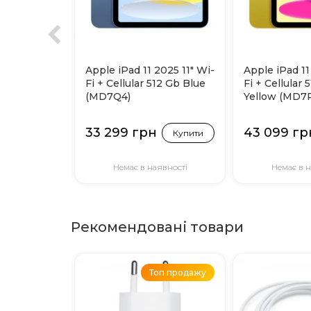
Apple iPad 11 2025 11" Wi-
Apple iPad 11
Fi + Cellular 512 Gb Blue
Fi + Cellular 
(MD7Q4)
Yellow (MD7
33 299 грн
43 099 гр
Купити
Немає в наявності
Немає в н
Рекомендовані товари
Топ продажу