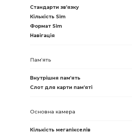
Стандарти звʼязку
Кількість Sim
Формат Sim
Навігація
Памʼять
Внутрішня памʼять
Слот для карти памʼяті
Основна камера
Кількість мегапікселів