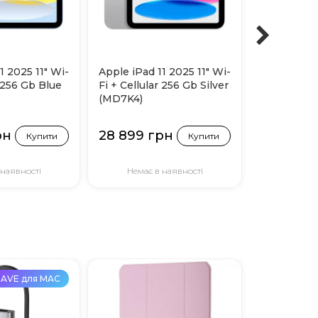
1 2025 11" Wi-
Apple iPad 11 2025 11" Wi-
Apple iPad 
r 256 Gb Blue
Fi + Cellular 256 Gb Silver
Fi + Cellul
(MD7K4)
Yellow (M
рн
28 899 грн
34 799 
Купити
Купити
 наявності
Немає в наявності
Немає 
AVE для MAC