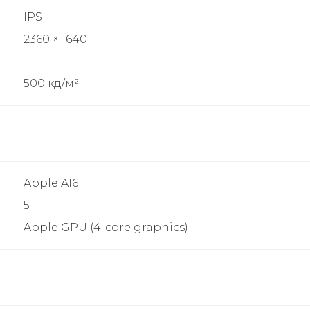
IPS
2360 × 1640
11"
500 кд/м²
Apple A16
5
Apple GPU (4-core graphics)