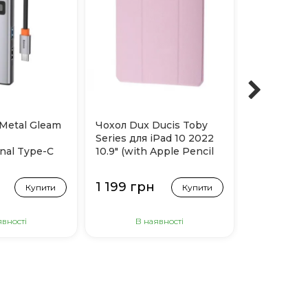
Metal Gleam
Чохол Dux Ducis Toby
Чохол Dux
1
Series для iPad 10 2022
Series для
onal Type-C
10.9" (with Apple Pencil
10.9" (with
holder) Pink
holder) Bla
1 199 грн
1 199 гр
Купити
Купити
явності
В наявності
Немає 