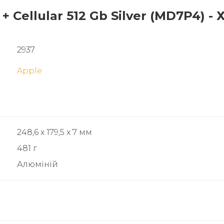
i + Cellular 512 Gb Silver (MD7P4) 
2937
Apple
248,6 x 179,5 x 7 мм
481 г
Алюміній