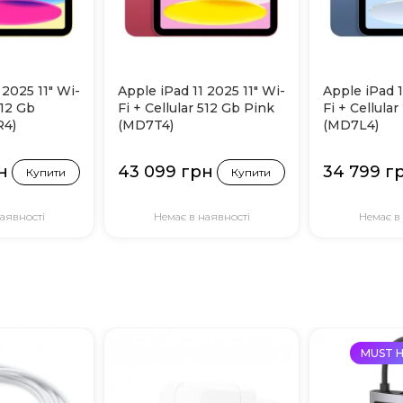
 2025 11" Wi-
Apple iPad 11 2025 11" Wi-
Apple iPad 1
512 Gb
Fi + Cellular 512 Gb Pink
Fi + Cellula
R4)
(MD7T4)
(MD7L4)
н
43 099 грн
34 799 г
Купити
Купити
аявності
Немає в наявності
Немає в
MUST H