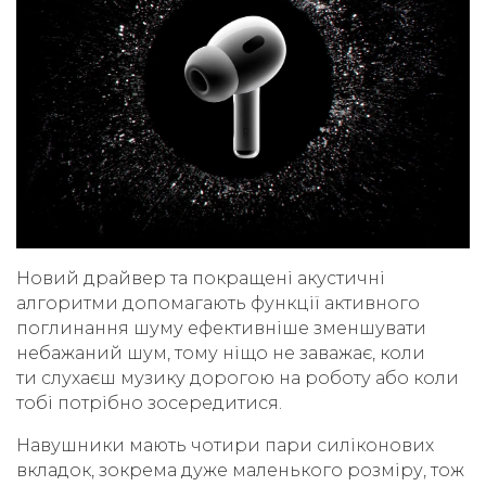
Новий драйвер та покращені акустичні
алгоритми допомагають функції активного
поглинання шуму ефективніше зменшувати
небажаний шум, тому ніщо не заважає, коли
ти слухаєш музику дорогою на роботу або коли
тобі потрібно зосередитися.
Навушники мають чотири пари силіконових
вкладок, зокрема дуже маленького розміру, тож