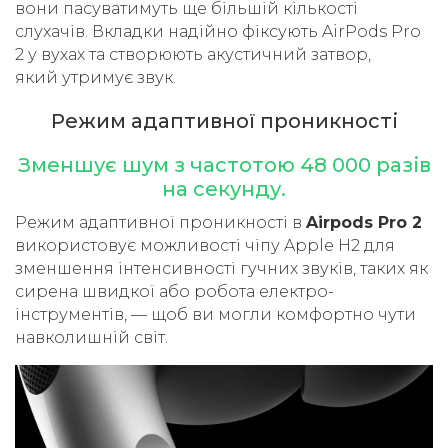
вони пасуватимуть ще більшій кількості
слухачів. Вкладки надійно фіксують AirPods Pro
2 у вухах та створюють акустичний затвор,
який утримує звук.
Режим адаптивної проникності
Зменшує шум з частотою 48 000 разів
на секунду.
Режим адаптивної проникності в
Airpods Pro 2
використовує можливості чіпу Apple H2 для
зменшення інтенсивності гучних звуків, таких як
сирена швидкої або робота електро­
інструментів, — щоб ви могли комфортно чути
навколишній світ.