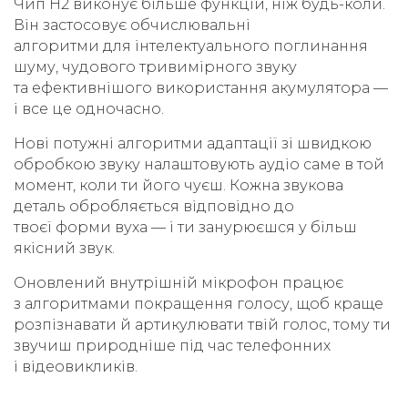
Чип H2 виконує більше функцій, ніж будь-коли.
Він застосовує обчислювальні
алгоритми для інтелектуального поглинання
шуму, чудового тривимірного звуку
та ефективнішого використання акумулятора —
і все це одночасно.
Нові потужні алгоритми адаптації зі швидкою
обробкою звуку налаштовують аудіо саме в той
момент, коли ти його чуєш. Кожна звукова
деталь обробляється відповідно до
твоєї форми вуха — і ти занурюєшся у більш
якісний звук.
Оновлений внутрішній мікрофон працює
з алгоритмами покращення голосу, щоб краще
розпізнавати й артикулювати твій голос, тому ти
звучиш природніше під час телефонних
і відеовикликів.