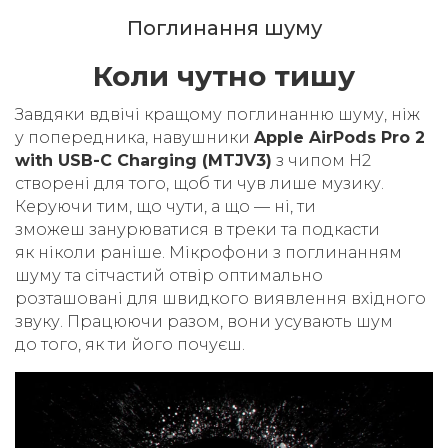
Поглинання шуму
Коли чутно тишу
Завдяки вдвічі кращому поглинанню шуму, ніж
у попередника, навушники
Apple AirPods Pro 2
with USB-C Charging (MTJV3)
з чипом H2
створені для того, щоб ти чув лише музику.
Керуючи тим, що чути, а що — ні, ти
зможеш занурюватися в треки та подкасти
як ніколи раніше. Мікрофони з поглинанням
шуму та сітчастий отвір оптимально
розташовані для швидкого виявлення вхідного
звуку. Працюючи разом, вони усувають шум
до того, як ти його почуєш.