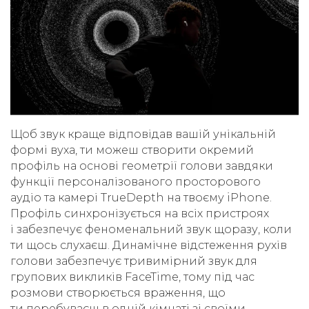
Щоб звук краще відповідав вашій унікальній
формі вуха, ти можеш створити окремий
профіль на основі геометрії голови завдяки
функції персоналізованого просторового
аудіо та камері TrueDepth на твоєму iPhone.
Профіль синхронізується на всіх пристроях
і забезпечує феноменальний звук щоразу, коли
ти щось слухаєш. Динамічне відстеження рухів
голови забезпечує тривимірний звук для
групових викликів FaceTime, тому під час
розмови створюється враження, що
ти перебуваєш в одній кімнаті зі своїми