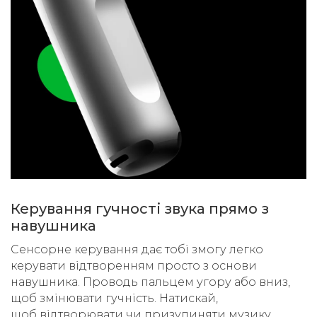
Керування гучності звука прямо з
навушника
Сенсорне керування дає тобі змогу легко
керувати відтворенням просто з основи
навушника. Проводь пальцем угору або вниз,
щоб змінювати гучність. Натискай,
щоб відтворювати чи призупиняти музику,