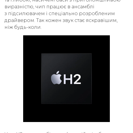
виразністю, чип працює в ансамблі
з підсилювачем і спеціально розробленим
драйвером. Так кожен звук стає яскравішим,
ніж будь-коли.