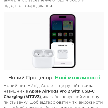
акумулятор забезпечує 6 годин роботи
від одного заряджання.
Новий Процесор.
Нові можливості
Новий чип H2 від Apple — це рушійна сила
навушників
Apple AirPods Pro 2 with USB-C
Charging (MTJV3)
, яка забезпечує неймовірну
якість звуку. Щоб відтворювати чіткі високі ноти
та глибокі, насичені баси з приголомшливою