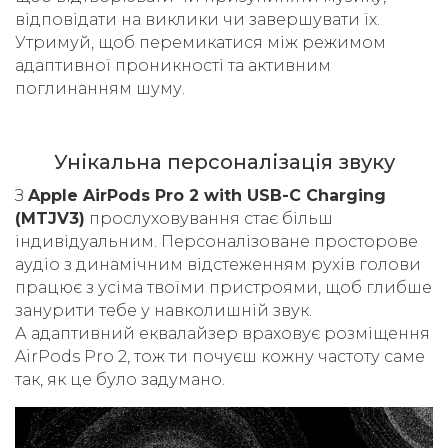
відповідати на виклики чи завершувати їх.
Утримуй, щоб перемикатися між режимом
адаптивної проникності та активним
поглинанням шуму.
Унікальна персоналізація звуку
З
Apple AirPods Pro 2 with USB-C Charging
(MTJV3)
прослуховування стає більш
індивідуальним. Персоналізоване просторове
аудіо з динамічним відстеженням рухів голови
працює з усіма твоїми пристроями, щоб глибше
занурити тебе у навколишній звук.
А адаптивний еквалайзер враховує розміщення
AirPods Pro 2, тож ти почуєш кожну частоту саме
так, як це було задумано.