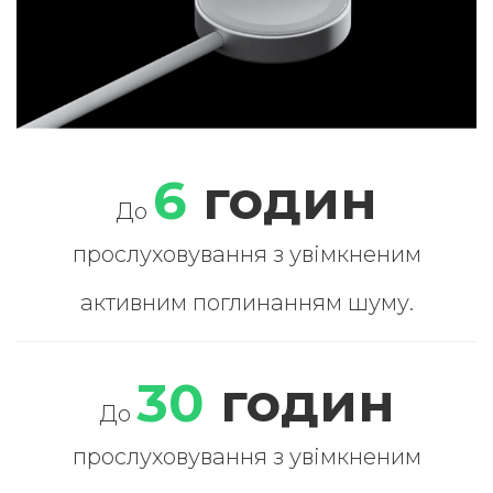
6
годин
До
прослуховування з увімкненим
активним поглинанням шуму.
30
годин
До
прослуховування з увімкненим