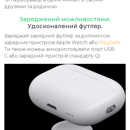
друзями та родиною.
Заряджений можливостями.
Удосконалений футляр.
Заряджай зарядний футляр за допомогою
зарядних пристроїв Apple Watch або
MagSafe
.
Ти також можеш використовувати порт USB-
C або зарядний пристрій стандарту Qi.