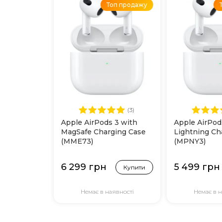
Топ продажу
(3)
Apple AirPods 3 with
Apple AirPod
MagSafe Charging Case
Lightning Ch
(MME73)
(MPNY3)
6 299 грн
5 499 грн
Купити
Немає в наявності
Немає в н