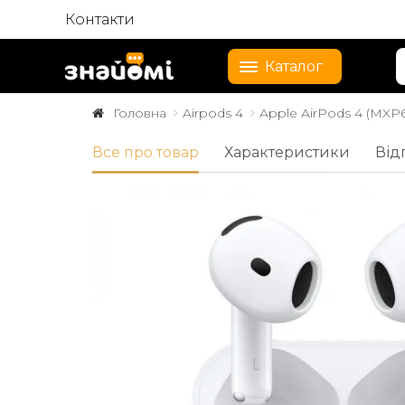
Контакти
Каталог
Головна
Airpods 4
Apple AirPods 4 (MXP6
Все про товар
Характеристики
Від