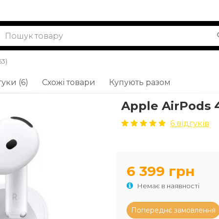
3)
гуки (6)
Схожі товари
Купують разом
Apple AirPods 
6 відгуків
6 399 грн
Немає в наявності