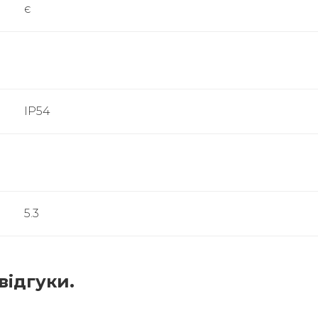
є
IP54
5.3
відгуки.