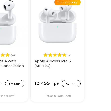
Топ продажу
(4)
(2)
ds 4 with
Apple AirPods Pro 3
 Cancellation
(MFHP4)
н
10 499 грн
Купити
Купити
 наявності
Немає в наявності