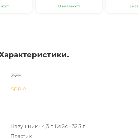
ності
В наявності
В на
- Характеристики.
2599
Apple
Навушник - 4,3 г, Кейс - 32,3 г
Пластик