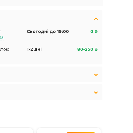
у
Сьогодні до 19:00
0 ₴
9а
штою
1-2 дні
80-250 ₴