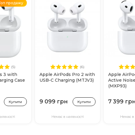
Топ продажу
(5)
(6)
s 3 with
Apple AirPods Pro 2 with
Apple AirPo
arging Case
USB-C Charging (MTJV3)
Active Noise
(MXP93)
9 099 грн
7 399 гр
Купити
Купити
аявності
Немає в наявності
Немає в