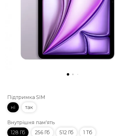
Підтримка SIM
ні
так
Внутрішня пам'ять
128 Гб
256 Гб
512 Гб
1 Тб