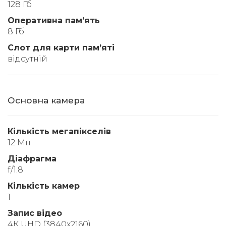
128 Гб
Оперативна памʼять
8 Гб
Слот для карти памʼяті
відсутній
Основна камера
Кількість мегапікселів
12 Мп
Діафрагма
f/1.8
Кількість камер
1
Запис відео
4К UHD (3840x2160)