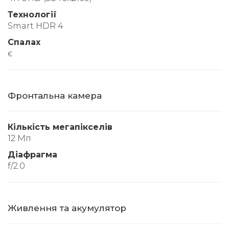
Технології
Smart HDR 4
Спалах
є
Фронтальна камера
Кількість мегапікселів
12 Мп
Діафрагма
f/2.0
Живлення та акумулятор