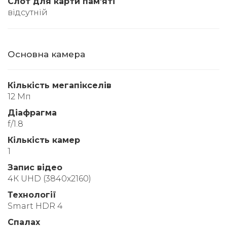
Слот для карти памʼяті
відсутній
Основна камера
Кількість мегапікселів
12 Мп
Діафрагма
f/1.8
Кількість камер
1
Запис відео
4К UHD (3840x2160)
Технології
Smart HDR 4
Спалах