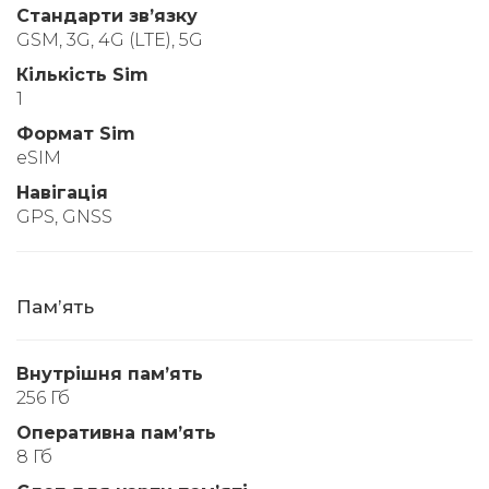
Стандарти звʼязку
GSM, 3G, 4G (LTE), 5G
Кількість Sim
1
Формат Sim
eSIM
Навігація
GPS, GNSS
Памʼять
Внутрішня памʼять
256 Гб
Оперативна памʼять
8 Гб