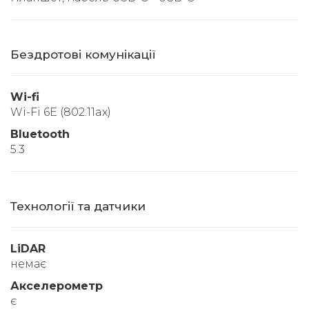
Бездротові комунікації
Wi-fi
Wi-Fi 6E (802.11ax)
Bluetooth
5.3
Технології та датчики
LiDAR
немає
Акселерометр
є