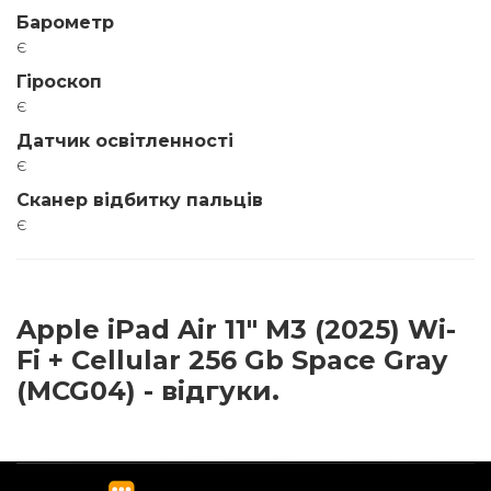
Барометр
є
Гіроскоп
є
Датчик освітленності
є
Сканер відбитку пальців
є
Apple iPad Air 11" M3 (2025) Wi-
Fi + Cellular 256 Gb Space Gray
(MCG04) - відгуки.