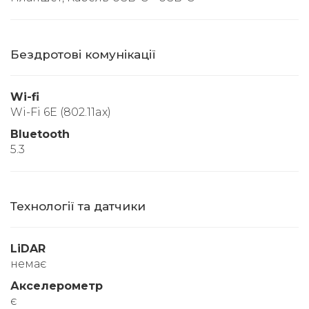
Бездротові комунікації
Wi-fi
Wi-Fi 6E (802.11ax)
Bluetooth
5.3
Технології та датчики
LiDAR
немає
Акселерометр
є