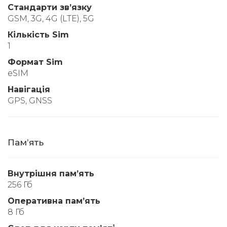
Стандарти звʼязку
GSM, 3G, 4G (LTE), 5G
Кількість Sim
1
Формат Sim
eSIM
Навігація
GPS, GNSS
Памʼять
Внутрішня памʼять
256 Гб
Оперативна памʼять
8 Гб