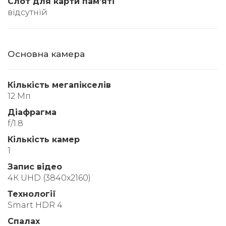
Слот для карти памʼяті
відсутній
Основна камера
Кількість мегапікселів
12 Мп
Діафрагма
f/1.8
Кількість камер
1
Запис відео
4К UHD (3840x2160)
Технології
Smart HDR 4
Спалах