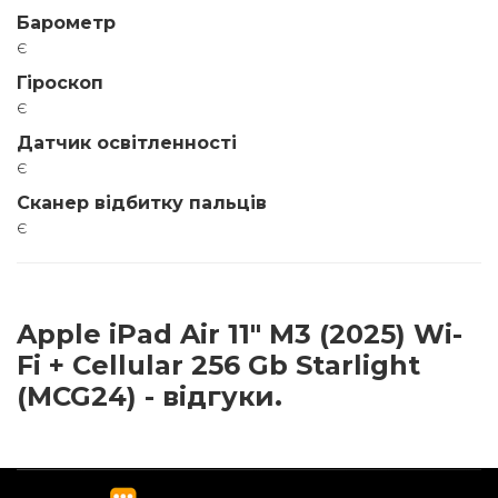
Барометр
є
Гіроскоп
є
Датчик освітленності
є
Сканер відбитку пальців
є
Apple iPad Air 11" M3 (2025) Wi-
Fi + Cellular 256 Gb Starlight
(MCG24) - відгуки.