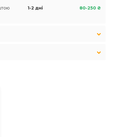
штою
1-2 дні
80-250 ₴