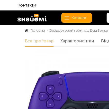
Контакти
Каталог
Головна
Бездротовий геймпад DualSense Wi
Все про товар
Характеристики
Від