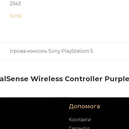
2343
Sony
Ігрова консоль Sony PlayStation 5
ense Wireless Controller Purple (
Допомога
Контакти
Гарантія