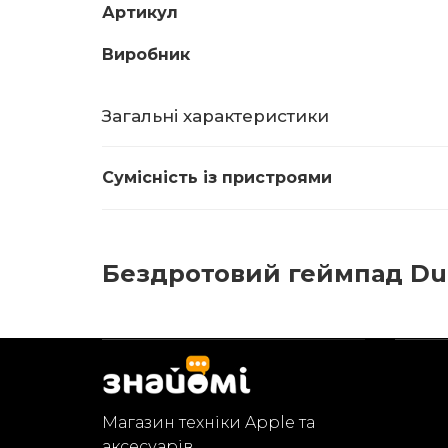
Артикул
Виробник
Загальні характеристики
Сумісність із пристроями
Бездротовий геймпад DualS
Магазин техніки Apple та
аксесуарів