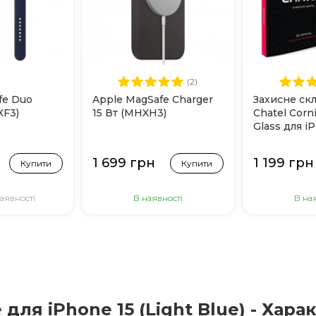
(2)
fe Duo
Apple MagSafe Charger
Захисне ск
XF3)
15 Вт (MHXH3)
Chatel Corni
Glass для i
(Black)
1 699 грн
1 199 грн
Купити
Купити
аявності
В наявності
В на
 для iPhone 15 (Light Blue) - Хар