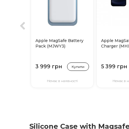
Apple MagSafe Battery
Apple MagSa
Pack (MJWY3)
Charger (MH
3 999 грн
5 399 грн
Купити
Немає в наявності
Немає в н
Silicone Case with Magsafe