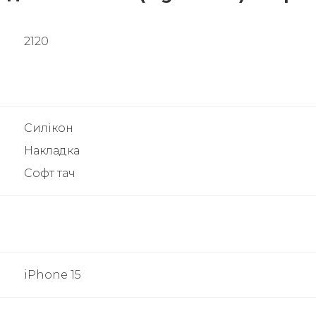
2120
Силікон
Накладка
Софт тач
iPhone 15