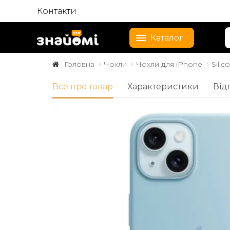
Контакти
Каталог
Головна
Чохли
Чохли для iPhone
Silic
Все про товар
Характеристики
Від