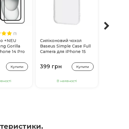
(1)
ло +NEU
Силіконовий чохол
Silicone C
ng Gorilla
Baseus Simple Case Full
Magsafe дл
Phone 14 Pro
Camera для iPhone 15
(Orange So
(Прозорий)
399 грн
999 грн
Купити
Купити
явності
В наявності
В н
актеристики.