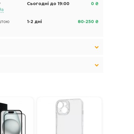
у
Сьогодні до 19:00
0 ₴
9а
штою
1-2 дні
80-250 ₴