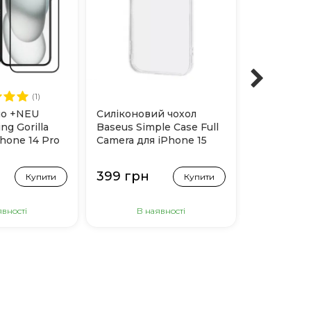
(1)
ло +NEU
Силіконовий чохол
Чохол Blue
ng Gorilla
Baseus Simple Case Full
Resistance
Phone 14 Pro
Camera для iPhone 15
Magsafe дл
(Прозорий)
(Прозорий
399 грн
999 грн
Купити
Купити
явності
В наявності
Немає 