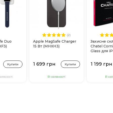
(2)
fe Duo
Apple MagSafe Charger
Захисне ск
XF3)
15 Вт (MHXH3)
Chatel Corni
Glass для i
(Black)
1 699 грн
1 199 грн
Купити
Купити
аявності
В наявності
В на