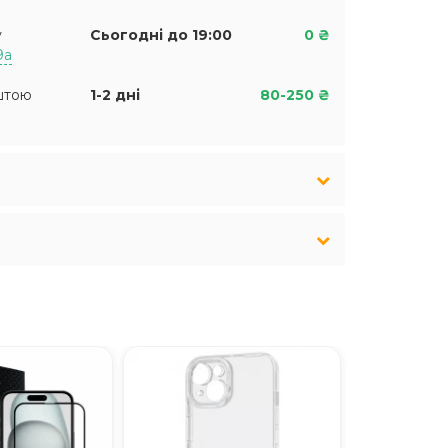
у
Сьогодні до 19:00
0 ₴
9а
штою
1-2 дні
80-250 ₴