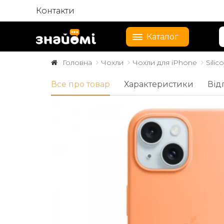
Контакти
Каталог
Головна
Чохли
Чохли для iPhone
Sili
Все про товар
Характеристики
Від