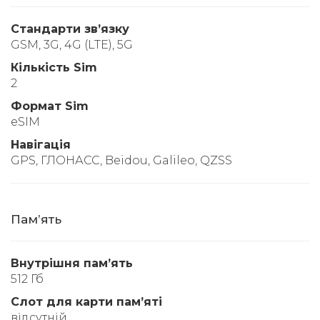
Стандарти звʼязку
GSM, 3G, 4G (LTE), 5G
Кількість Sim
2
Формат Sim
eSIM
Навігація
GPS, ГЛОНАСС, Beidou, Galileo, QZSS
Памʼять
Внутрішня памʼять
512 Гб
Слот для карти памʼяті
відсутній