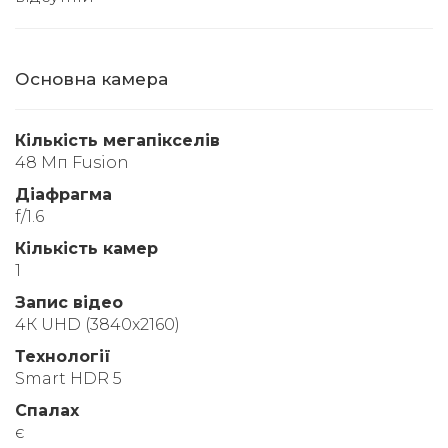
Основна камера
Кількість мегапікселів
48 Мп Fusion
Діафрагма
f/1.6
Кількість камер
1
Запис відео
4К UHD (3840x2160)
Технології
Smart HDR 5
Спалах
є