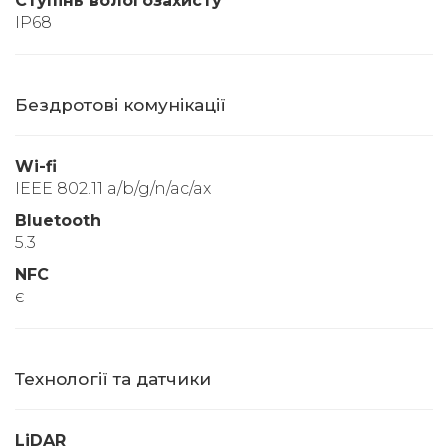
Ступінь вологозахисту
IP68
Бездротові комунікації
Wi-fi
IEEE 802.11 a/b/g/n/ac/ax
Bluetooth
5.3
NFC
є
Технології та датчики
LiDAR