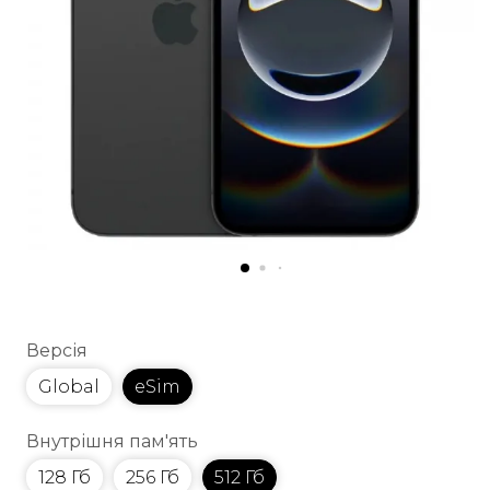
Версія
Global
eSim
Внутрішня пам'ять
128 Гб
256 Гб
512 Гб