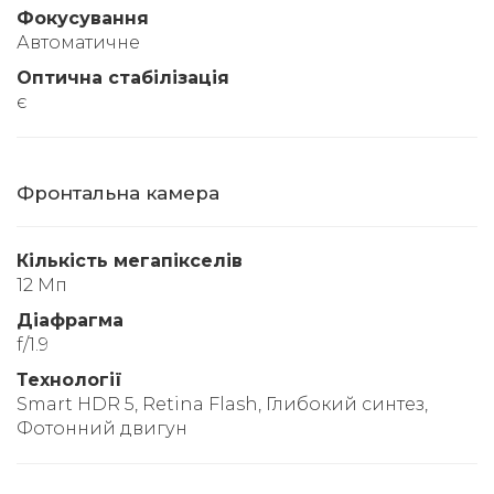
Фокусування
Автоматичне
Оптична стабілізація
є
Фронтальна камера
Кількість мегапікселів
12 Мп
Діафрагма
f/1.9
Технології
Smart HDR 5, Retina Flash, Глибокий синтез,
Фотонний двигун