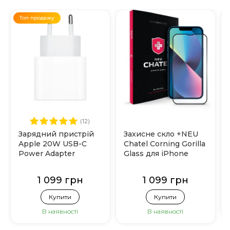
Топ продажу
(12)
Зарядний пристрій
Захисне скло +NEU
Apple 20W USB-C
Chatel Corning Gorilla
Power Adapter
Glass для iPhone
(MHJE3)
13|13 Pro|14|16e
(Black)
1 099 грн
1 099 грн
Купити
Купити
В наявності
В наявності