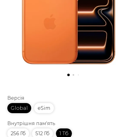
Версія
Global
eSim
Внутрішня пам'ять
256 Гб
512 Гб
1 Тб