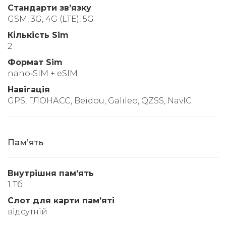
Стандарти звʼязку
GSM, 3G, 4G (LTE), 5G
Кількість Sim
2
Формат Sim
nano‑SIM + eSIM
Навігація
GPS, ГЛОНАСС, Beidou, Galileo, QZSS, NavIC
Памʼять
Внутрішня памʼять
1 Тб
Слот для карти памʼяті
відсутній