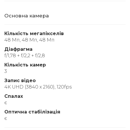
Основна камера
Кількість мегапікселів
48 Мп, 48 Мп, 48 Мп
Діафрагма
f/1,78 + f/2,2 + f/2,8
Кількість камер
3
Запис відео
4K UHD (3840 x 2160), 120fps
Спалах
є
Оптична стабілізація
є