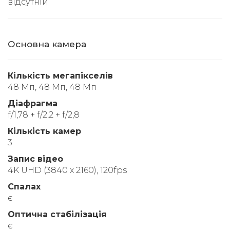
відсутній
Основна камера
Кількість мегапікселів
48 Мп, 48 Мп, 48 Мп
Діафрагма
f/1,78 + f/2,2 + f/2,8
Кількість камер
3
Запис відео
4K UHD (3840 x 2160), 120fps
Спалах
є
Оптична стабілізація
є