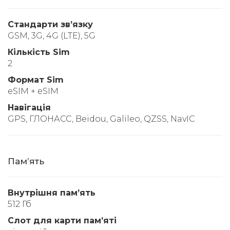
Стандарти звʼязку
GSM, 3G, 4G (LTE), 5G
Кількість Sim
2
Формат Sim
eSIM + eSIM
Навігація
GPS, ГЛОНАСС, Beidou, Galileo, QZSS, NavIC
Памʼять
Внутрішня памʼять
512 Гб
Слот для карти памʼяті