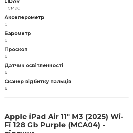
LiDAR
немає
Акселерометр
є
Барометр
є
Гіроскоп
є
Датчик освітленності
є
Сканер відбитку пальців
є
Apple iPad Air 11" M3 (2025) Wi-
Fi 128 Gb Purple (MCA04) -