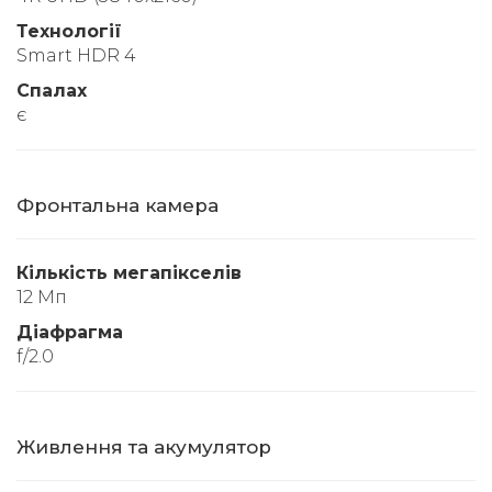
Технології
Smart HDR 4
Спалах
є
Фронтальна камера
Кількість мегапікселів
12 Мп
Діафрагма
f/2.0
Живлення та акумулятор