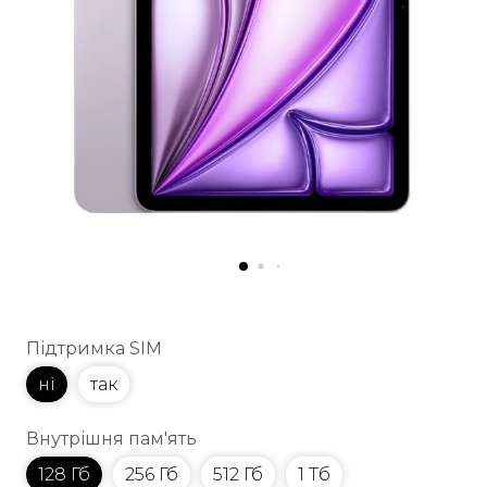
Підтримка SIM
ні
так
Внутрішня пам'ять
128 Гб
256 Гб
512 Гб
1 Тб