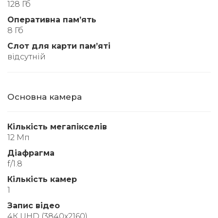
128 Гб
Оперативна памʼять
8 Гб
Слот для карти памʼяті
відсутній
Основна камера
Кількість мегапікселів
12 Мп
Діафрагма
f/1.8
Кількість камер
1
Запис відео
4К UHD (3840x2160)