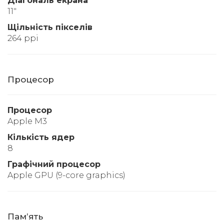
Діагональ екрана
11"
Щільність пікселів
264 ppi
Процесор
Процесор
Apple M3
Кількість ядер
8
Графічний процесор
Apple GPU (9-core graphics)
Памʼять