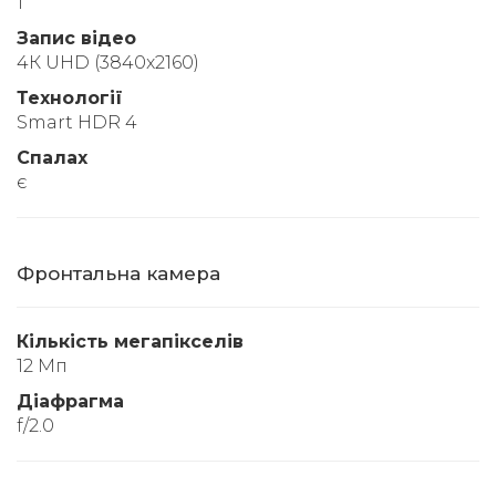
1
Запис відео
4К UHD (3840x2160)
Технології
Smart HDR 4
Спалах
є
Фронтальна камера
Кількість мегапікселів
12 Мп
Діафрагма
f/2.0