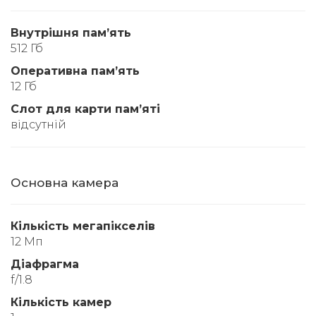
Внутрішня памʼять
512 Гб
Оперативна памʼять
12 Гб
Слот для карти памʼяті
відсутній
Основна камера
Кількість мегапікселів
12 Мп
Діафрагма
f/1.8
Кількість камер