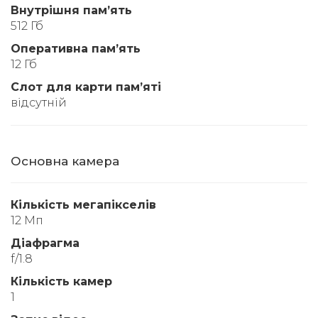
Внутрішня памʼять
512 Гб
Оперативна памʼять
12 Гб
Слот для карти памʼяті
відсутній
Основна камера
Кількість мегапікселів
12 Мп
Діафрагма
f/1.8
Кількість камер
1