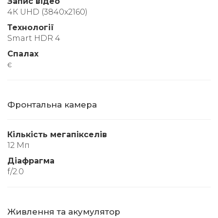
Запис відео
4К UHD (3840x2160)
Технології
Smart HDR 4
Спалах
є
Фронтальна камера
Кількість мегапікселів
12 Мп
Діафрагма
f/2.0
Живлення та акумулятор