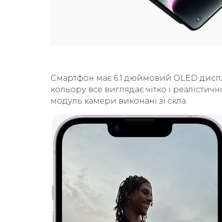
Смартфон має 6.1 дюймовий OLED дисплей
кольору все виглядає чітко і реалістичн
модуль камери виконані зі скла.