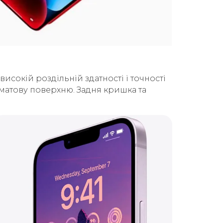
сокій роздільній здатності і точності
ь матову поверхню. Задня кришка та