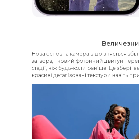
Величезний
Нова основна камера відрізняється збі
затвора, і новий фотонний двигун перев
стадії, ніж будь-коли раніше. Це зберіг
красиві деталізовані текстури навіть пр