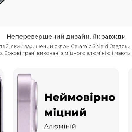
Неперевершений дизайн. Як завжди
, який захищений склом Ceramic Shield. Завдяки ви
о. Бокові грані виконані з міцного алюмінію і мают