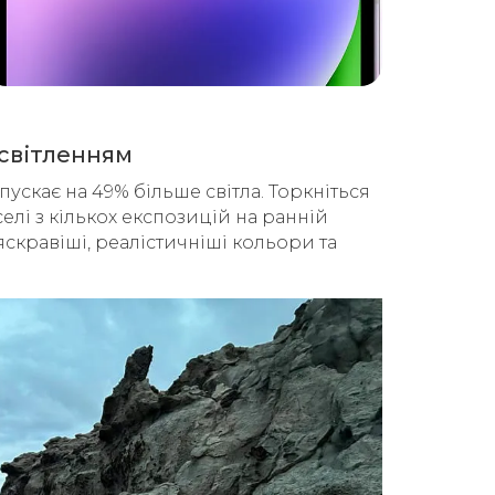
освітленням
скає на 49% більше світла. Торкніться
лі з кількох експозицій на ранній
яскравіші, реалістичніші кольори та