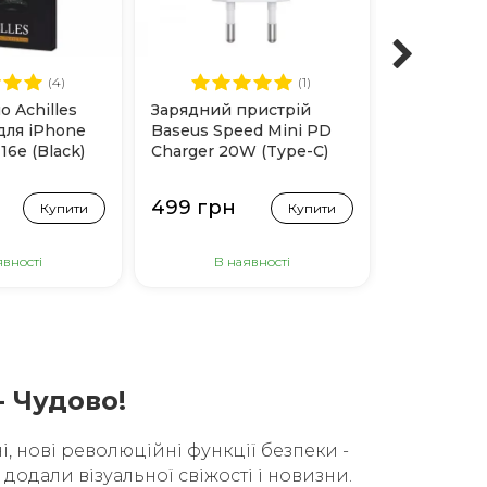
(4)
(1)
о Achilles
Зарядний пристрій
Силіконов
 для iPhone
Baseus Speed Mini PD
Baseus Sim
|16e (Black)
Charger 20W (Type-C)
Camera для
Білий
(Прозорий
499 грн
399 грн
Купити
Купити
явності
В наявності
В н
- Чудово!
, нові революційні функції безпеки -
 додали візуальної свіжості і новизни.