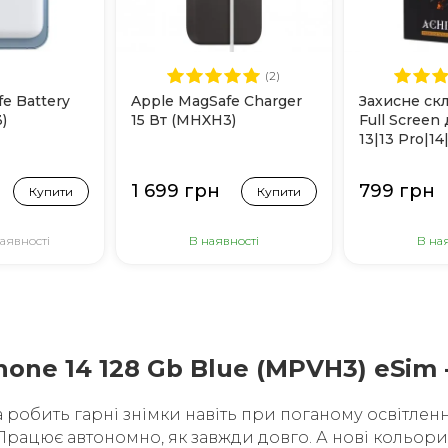
(2)
e Battery
Apple MagSafe Charger
Захисне скл
)
15 Вт (MHXH3)
Full Screen
13|13 Pro|14
1 699 грн
799 грн
Купити
Купити
аявності
В наявності
В на
hone 14 128 Gb Blue (MPVH3) eSim 
робить гарні знімки навіть при поганому освітленні
 Працює автономно, як завжди довго. А нові кольори