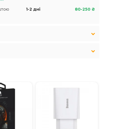
штою
1-2 дні
80-250 ₴