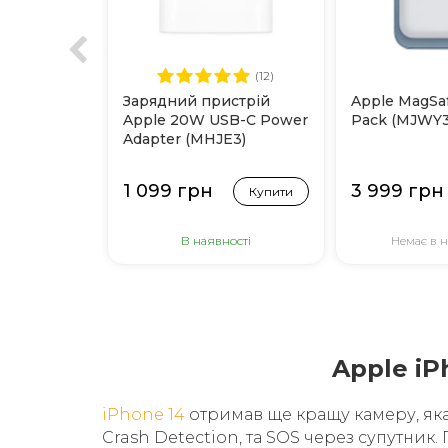
(12)
Зарядний пристрій
Apple MagSaf
Apple 20W USB-C Power
Pack (MJWY3
Adapter (MHJE3)
1 099 грн
3 999 грн
Купити
В наявності
Немає в н
Apple iP
iPhone 14
отримав ще кращу камеру, яка 
Crash Detection, та SOS через супутник.