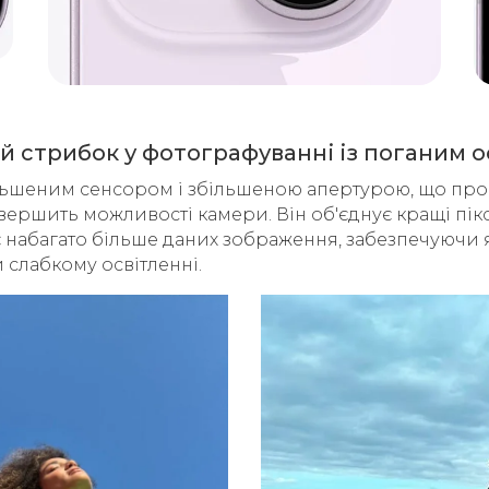
 стрибок у фотографуванні із поганим 
льшеним сенсором і збільшеною апертурою, що пропу
ершить можливості камери. Він об'єднує кращі піксе
ає набагато більше даних зображення, забезпечуючи 
и слабкому освітленні.