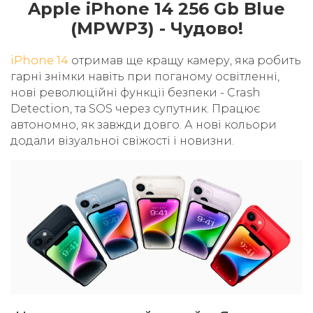
Apple iPhone 14 256 Gb Blue
(MPWP3) - Чудово!
iPhone 14
отримав ще кращу камеру, яка робить
гарні знімки навіть при поганому освітленні,
нові революційні функції безпеки - Crash
Detection, та SOS через супутник. Працює
автономно, як завжди довго. А нові кольори
додали візуальної свіжості і новизни.