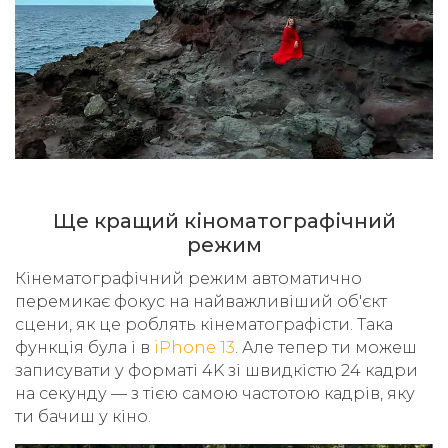
Ще кращий кіноматографічний
режим
Кінематографічний режим автоматично
перемикає фокус на найважливіший об'єкт
сцени, як це роблять кінематографісти. Така
функція була і в
iPhone 13
. Але тепер ти можеш
записувати у форматі 4K зі швидкістю 24 кадри
на секунду — з тією самою частотою кадрів, яку
ти бачиш у кіно.