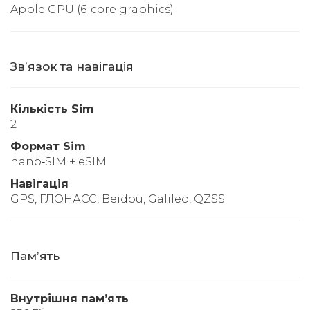
Apple GPU (6-core graphics)
Звʼязок та навігація
Кількість Sim
2
Формат Sim
nano‑SIM + eSIM
Навігація
GPS, ГЛОНАСС, Beidou, Galileo, QZSS
Памʼять
Внутрішня памʼять