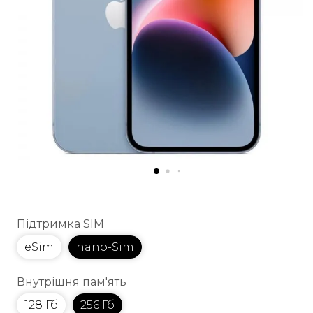
Підтримка SIM
eSim
nano-Sim
Внутрішня пам'ять
128 Гб
256 Гб