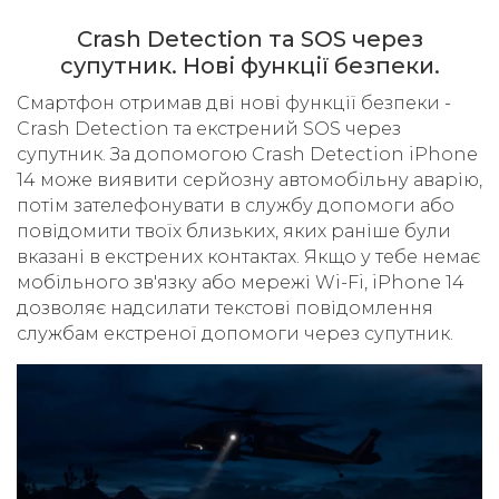
Crash Detection та SOS через
супутник. Нові функції безпеки.
Смартфон отримав дві нові функції безпеки -
Crash Detection та екстрений SOS через
супутник. За допомогою Crash Detection iPhone
14 може виявити серйозну автомобільну аварію,
потім зателефонувати в службу допомоги або
повідомити твоїх близьких, яких раніше були
вказані в екстрених контактах. Якщо у тебе немає
мобільного зв'язку або мережі Wi-Fi, iPhone 14
дозволяє надсилати текстові повідомлення
службам екстреної допомоги через супутник.