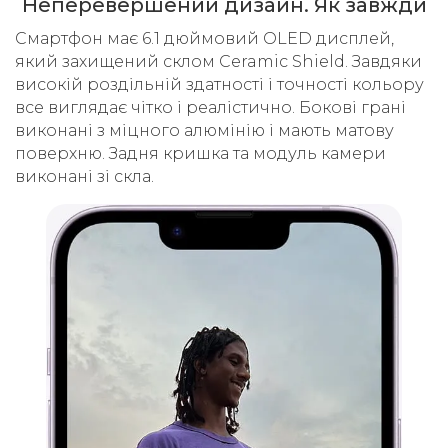
Неперевершений дизайн. Як завжди
Смартфон має 6.1 дюймовий OLED дисплей,
який захищений склом Ceramic Shield. Завдяки
високій роздільній здатності і точності кольору
все виглядає чітко і реалістично. Бокові грані
виконані з міцного алюмінію і мають матову
поверхню. Задня кришка та модуль камери
виконані зі скла.