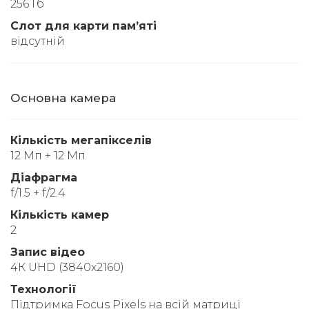
256 Гб
Слот для карти памʼяті
відсутній
Основна камера
Кількість мегапікселів
12 Мп + 12 Мп
Діафрагма
f/1.5 + f/2.4
Кількість камер
2
Запис відео
4К UHD (3840x2160)
Технології
Підтримка Focus Pixels на всій матриці