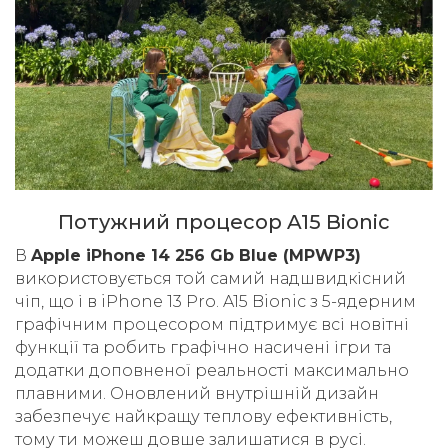
Потужний процесор A15 Bionic
В
Apple iPhone 14 256 Gb Blue (MPWP3)
використовується той самий надшвидкісний
чіп, що і в iPhone 13 Pro. A15 Bionic з 5-ядерним
графічним процесором підтримує всі новітні
функції та робить графічно насичені ігри та
додатки доповненої реальності максимально
плавними. Оновлений внутрішній дизайн
забезпечує найкращу теплову ефективність,
тому ти можеш довше залишатися в русі.