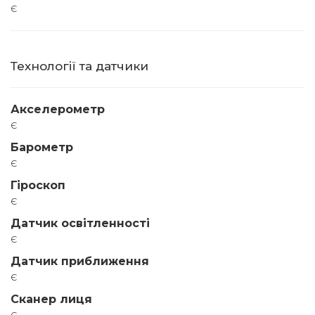
є
Технології та датчики
Акселерометр
є
Барометр
є
Гіроскоп
є
Датчик освітленності
є
Датчик приближення
є
Сканер лиця
є