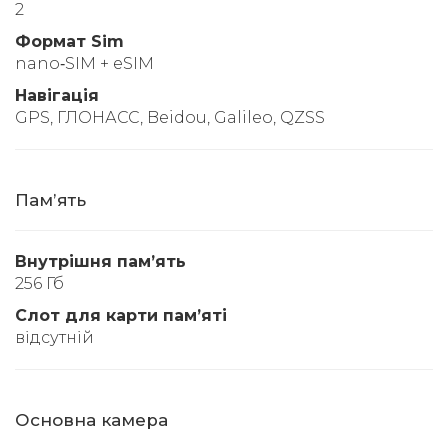
2
Формат Sim
nano‑SIM + eSIM
Навігація
GPS, ГЛОНАСС, Beidou, Galileo, QZSS
Памʼять
Внутрішня памʼять
256 Гб
Слот для карти памʼяті
відсутній
Основна камера