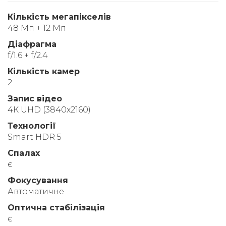
Кількість мегапікселів
48 Мп + 12 Мп
Діафрагма
f/1.6 + f/2.4
Кількість камер
2
Запис відео
4К UHD (3840x2160)
Технології
Smart HDR 5
Спалах
є
Фокусування
Автоматичне
Оптична стабілізація
є