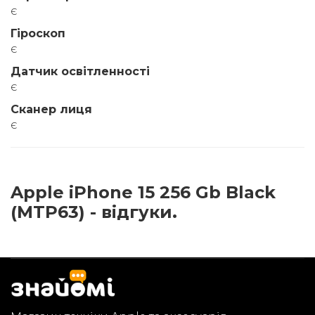
є
Гіроскоп
є
Датчик освітленності
є
Сканер лиця
є
Apple iPhone 15 256 Gb Black
(MTP63) - відгуки.