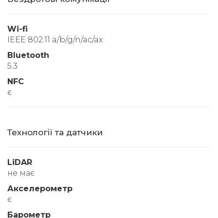
Wi-fi
IEEE 802.11 a/b/g/n/ac/ax
Bluetooth
5.3
NFC
є
Технології та датчики
LiDAR
не має
Акселерометр
є
Барометр