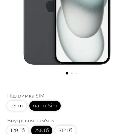
Підтримка SIM
eSim
nano-Sim
Внутрішня пам'ять
128 Гб
256 Гб
512 Гб