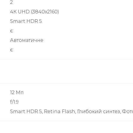
2
4К UHD (3840x2160)
Smart HDR 5
є
Автоматичне
є
12 Мп
f/1.9
Smart HDR 5, Retina Flash, Глибокий синтез, Ф