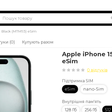
b Black (MTM93) eSim
гуки (0)
Купують разом
Apple iPhone 1
eSim
0 відгуків
Підтримка SIM
eSim
nano-Sim
Внутрішня пам'ять
128 Гб
256 Гб
512