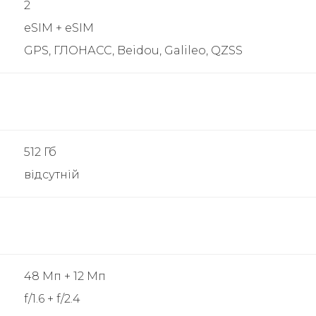
2
eSIM + eSIM
GPS, ГЛОНАСС, Beidou, Galileo, QZSS
512 Гб
відсутній
48 Мп + 12 Мп
f/1.6 + f/2.4