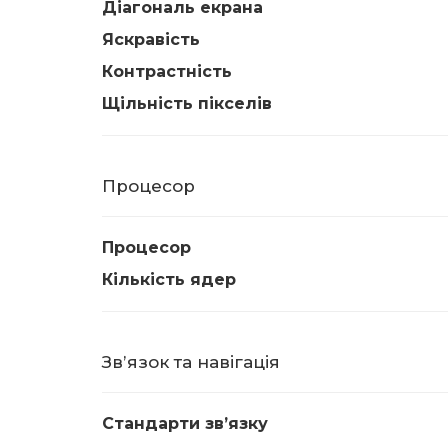
Діагональ екрана
Яскравість
Контрастність
Щільність пікселів
Процесор
Процесор
Кількість ядер
Звʼязок та навігація
Стандарти звʼязку