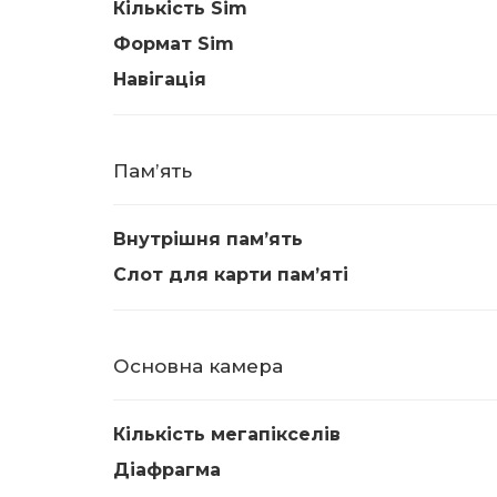
Кількість Sim
Формат Sim
Навігація
Памʼять
Внутрішня памʼять
Слот для карти памʼяті
Основна камера
Кількість мегапікселів
Діафрагма