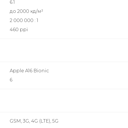
6.1
до 2000 кд/м²
2 000 000 : 1
460 ppi
Apple A16 Bionic
6
GSM, 3G, 4G (LTE), 5G