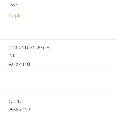
1637
Apple
147.6 x 71.6 x 7.80 мм
171 г
Алюміній
OLED
2556 x 1179