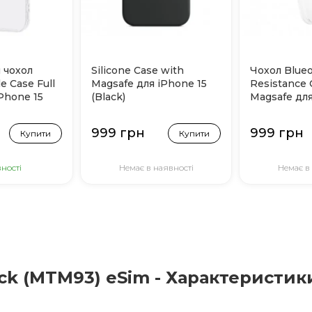
 чохол
Silicone Case with
Чохол Blueo
e Case Full
Magsafe для iPhone 15
Resistance 
Phone 15
(Black)
Magsafe для
(Прозорий)
999 грн
999 грн
Купити
Купити
ності
Немає в наявності
Немає в
ack (MTM93) eSim - Характеристик