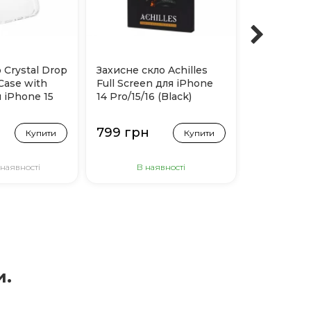
 Crystal Drop
Захисне скло Achilles
Чохол Blue
Case with
Full Screen для iPhone
Resistance
 iPhone 15
14 Pro/15/16 (Black)
Magsafe дл
(Прозорий
блискіткам
799 грн
999 грн
Купити
Купити
 наявності
В наявності
Немає 
и.