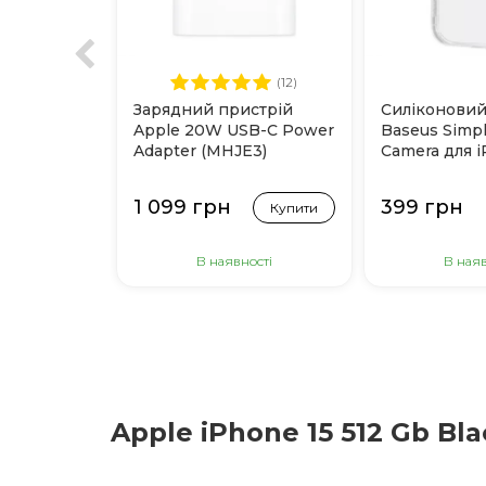
(12)
Зарядний пристрій
Силіконовий
Apple 20W USB-C Power
Baseus Simpl
Adapter (MHJE3)
Camera для i
(Прозорий)
1 099 грн
399 грн
Купити
В наявності
В наяв
Apple iPhone 15 512 Gb Bl