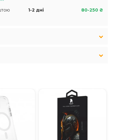
штою
1-2 дні
80-250 ₴