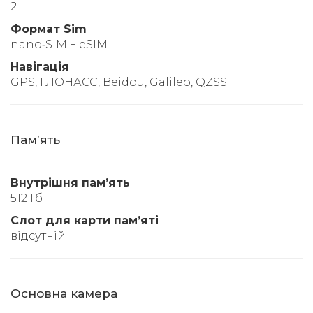
2
Формат Sim
nano‑SIM + eSIM
Навігація
GPS, ГЛОНАСС, Beidou, Galileo, QZSS
Памʼять
Внутрішня памʼять
512 Гб
Слот для карти памʼяті
відсутній
Основна камера