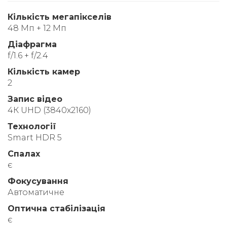
Кількість мегапікселів
48 Мп + 12 Мп
Діафрагма
f/1.6 + f/2.4
Кількість камер
2
Запис відео
4К UHD (3840x2160)
Технології
Smart HDR 5
Спалах
є
Фокусування
Автоматичне
Оптична стабілізація
є