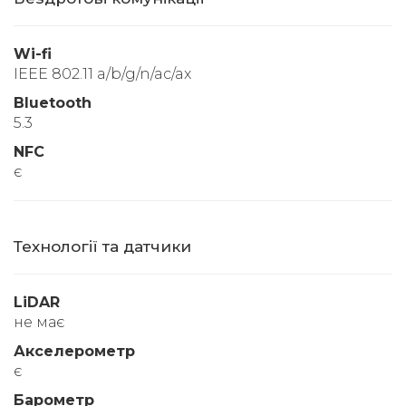
Wi-fi
IEEE 802.11 a/b/g/n/ac/ax
Bluetooth
5.3
NFC
є
Технології та датчики
LiDAR
не має
Акселерометр
є
Барометр