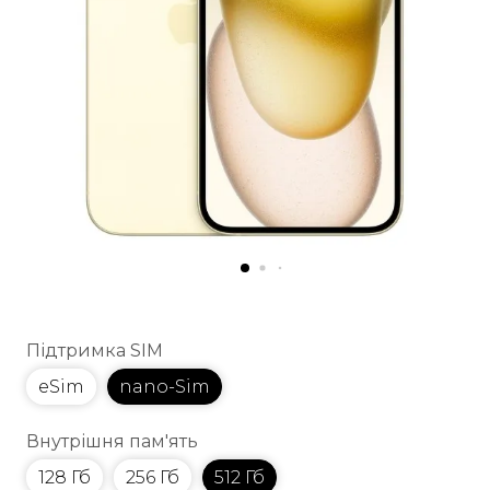
Підтримка SIM
eSim
nano-Sim
Внутрішня пам'ять
128 Гб
256 Гб
512 Гб