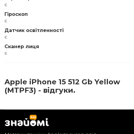
є
Гіроскоп
є
Датчик освітленності
є
Сканер лиця
є
Apple iPhone 15 512 Gb Yellow
(MTPF3) - відгуки.